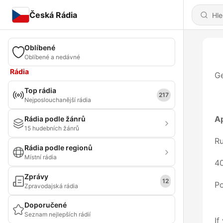
Česká Rádia
Oblíbené
Oblíbené a nedávné
Rádia
Ge
Top rádia
217
Nejposlouchanější rádia
A
Rádia podle žánrů
15 hudebních žánrů
Ru
Rádia podle regionů
Místní rádia
40
Zprávy
12
Po
Zpravodajská rádia
Doporučené
Seznam nejlepších rádií
If