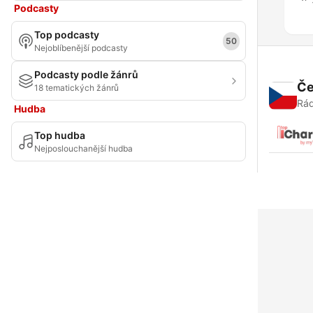
Podcasty
Top podcasty
50
Nejoblíbenější podcasty
Podcasty podle žánrů
Če
18 tematických žánrů
Rád
Hudba
Top hudba
Nejposlouchanější hudba