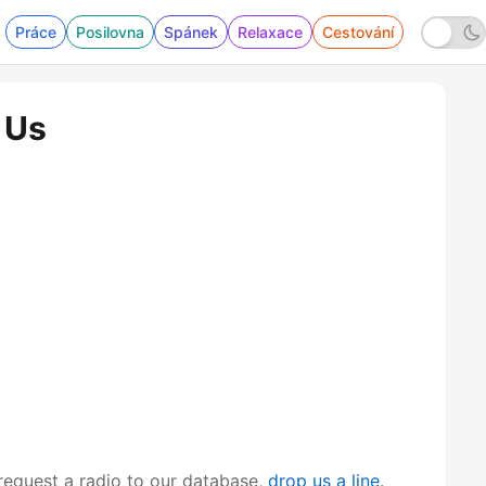
Práce
Posilovna
Spánek
Relaxace
Cestování
 Us
request a radio to our database,
drop us a line
.