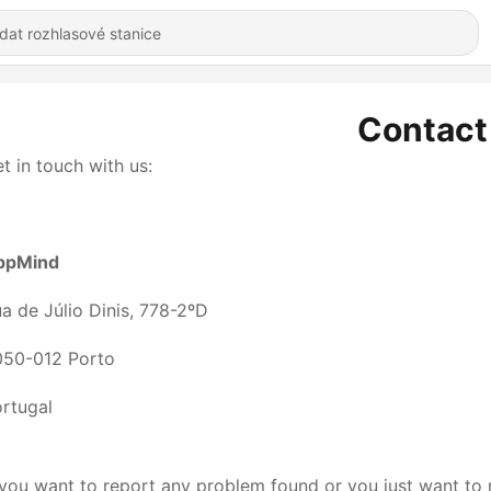
Contact
t in touch with us:
ppMind
a de Júlio Dinis, 778-2ºD
50-012 Porto
rtugal
 you want to report any problem found or you just want to 