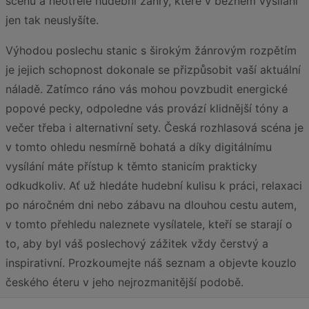
scénu a neotřelé hudební žánry, které v běžném vysílání
jen tak neuslyšíte.
Výhodou poslechu stanic s širokým žánrovým rozpětím
je jejich schopnost dokonale se přizpůsobit vaší aktuální
náladě. Zatímco ráno vás mohou povzbudit energické
popové pecky, odpoledne vás provází klidnější tóny a
večer třeba i alternativní sety. Česká rozhlasová scéna je
v tomto ohledu nesmírně bohatá a díky digitálnímu
vysílání máte přístup k těmto stanicím prakticky
odkudkoliv. Ať už hledáte hudební kulisu k práci, relaxaci
po náročném dni nebo zábavu na dlouhou cestu autem,
v tomto přehledu naleznete vysílatele, kteří se starají o
to, aby byl váš poslechový zážitek vždy čerstvý a
inspirativní. Prozkoumejte náš seznam a objevte kouzlo
českého éteru v jeho nejrozmanitější podobě.