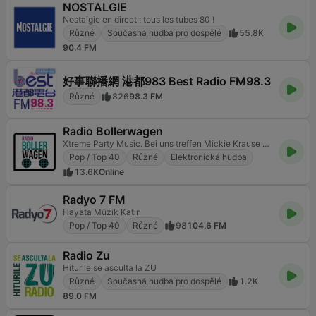
NOSTALGIE
Nostalgie en direct : tous les tubes 80 !
Různé
Současná hudba pro dospělé
55.8K
90.4 FM
好事聯播網 港都983 Best Radio FM98.3
Různé
826
98.3 FM
Radio Bollerwagen
Xtreme Party Music. Bei uns treffen Mickie Krause und Peter Wackel auf AC/DC und Scooter. Viel Spaß
Pop / Top 40
Různé
Elektronická hudba
13.6K
Online
Radyo 7 FM
Hayata Müzik Katın
Pop / Top 40
Různé
98
104.6 FM
Radio Zu
Hiturile se asculta la ZU
Různé
Současná hudba pro dospělé
1.2K
89.0 FM