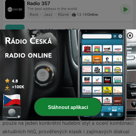
Radio 357
The best address in the world
Rock
Jazz
Různé
13.1K
Online
( μέντα ) Menta 88 FM
Různé
628
88.0 FM
Hledáte rozmanitost v českém éteru? Česká republika
nabízí širokou škálu rozhlasových stanic, které se
zaměřují na žánr variety, tedy pestrý výběr hudby i
mluveného slova pro každého posluchače. Tato
Stáhnout aplikaci
kategorie je ideální pro ty, kteří se nechtějí omezovat
pouze na jeden konkrétní hudební styl a ocení kombinaci
aktuálních hitů, prověřených klasik i zajímavých diskusí