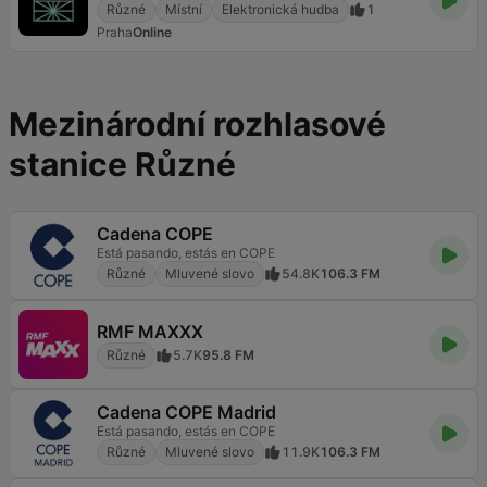
Různé
Místní
Elektronická hudba
1
Praha
Online
Mezinárodní rozhlasové
stanice Různé
Cadena COPE
Está pasando, estás en COPE
Různé
Mluvené slovo
54.8K
106.3 FM
RMF MAXXX
Různé
5.7K
95.8 FM
Cadena COPE Madrid
Está pasando, estás en COPE
Různé
Mluvené slovo
11.9K
106.3 FM