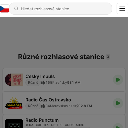
Různé rozhlasové stanice
3
Cesky Impuls
Různé
155
Plzeňský
981 AM
Radio Čas Ostravsko
Různé
34
Moravskoslezský
92.8 FM
Radio Punctum
✺✹⁂ BRIDGES, NOT ISLANDS ⁂✹✺