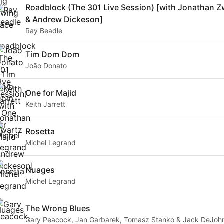
Roadblock (The 301 Live Session) [with Jonathan Z
& Andrew Dickeson]
Ray Beadle
Tim Dom Dom
João Donato
One for Majid
Keith Jarrett
Rosetta
Michel Legrand
Nuages
Michel Legrand
The Wrong Blues
Gary Peacock, Jan Garbarek, Tomasz Stanko & Jack DeJoh