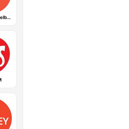
ABC Radio Melbourne
M