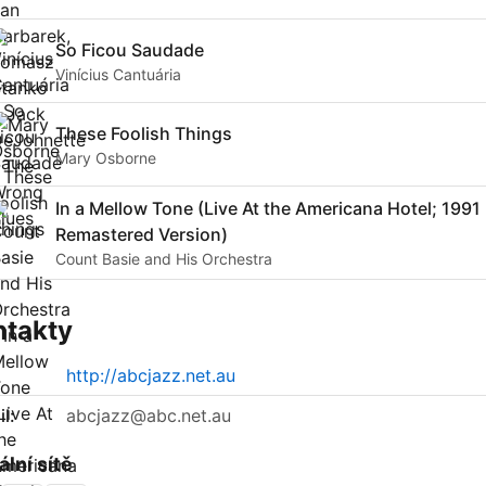
So Ficou Saudade
Vinícius Cantuária
These Foolish Things
Mary Osborne
In a Mellow Tone (Live At the Americana Hotel; 1991
Remastered Version)
Count Basie and His Orchestra
ntakty
http://abcjazz.net.au
l:
abcjazz@abc.net.au
ální sítě