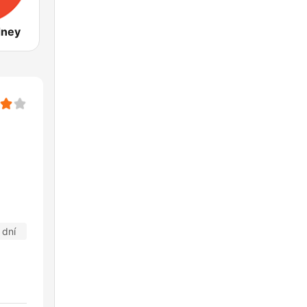
dney
 dní