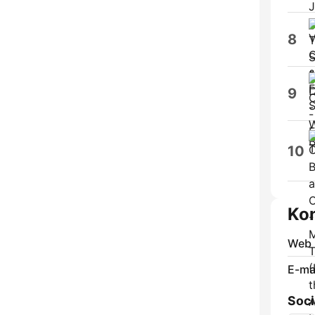
8
9
10
Ko
Web
E-mai
Soci