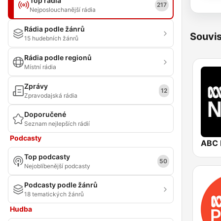
Top rádia
217
Nejposlouchanější rádia
Rádia podle žánrů
Souvis
15 hudebních žánrů
Rádia podle regionů
Místní rádia
Zprávy
12
Zpravodajská rádia
Doporučené
Seznam nejlepších rádií
Podcasty
ABC 
Top podcasty
50
Nejoblíbenější podcasty
Podcasty podle žánrů
18 tematických žánrů
Hudba