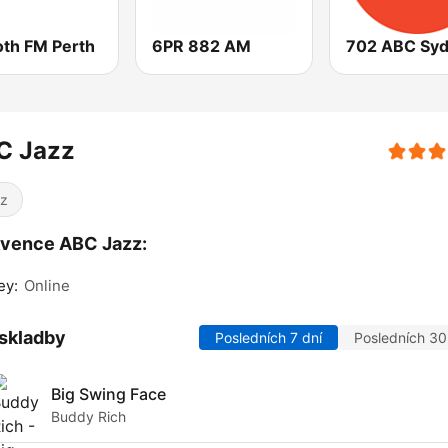
th FM Perth
6PR 882 AM
702 ABC Sy
C Jazz
z
kvence ABC Jazz:
ey:
Online
skladby
Posledních 7 dní
Posledních 30
Big Swing Face
Buddy Rich