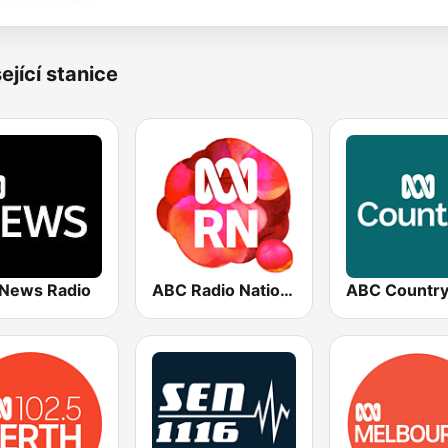
ející stanice
News Radio
ABC Radio National
ABC Countr