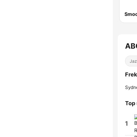
Smoo
AB
Jaz
Fre
Sydn
Top 
1