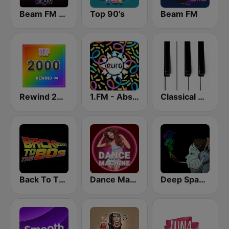
Beam FM - Adult Hits
Top 90's
Beam FM
Rewind 2000's
1.FM - Absolute Trance
Classical Horizon Radio (International)
Back To The 80's Radio
Dance Machine
Deep Space Chill