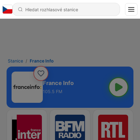
Stanice
France Info
France Info
105.5 FM