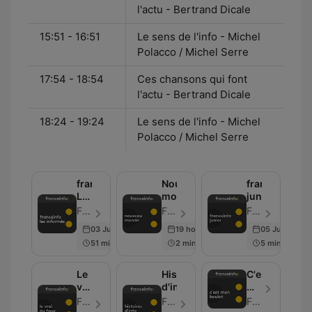
l'actu - Bertrand Dicale
15:51 - 16:51
Le sens de l'info - Michel
Polacco / Michel Serre
17:54 - 18:54
Ces chansons qui font
l'actu - Bertrand Dicale
18:24 - 19:24
Le sens de l'info - Michel
Polacco / Michel Serre
franceinfo:
Nouveau
franceinfo:
Les
monde
junior
informés
France Info - Epizoda 29
France Info - Epizoda 10
France Info - Epizoda 13
03 Jul 2026
19 hours ago
05 Jul 2026
51 min
2 min
5 min
Le
Histoires
C'est
vrai
d'info
mon
du
boulot
France Info - Epizoda 68
France Info - Epizoda 11
France Info
faux