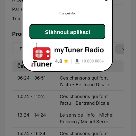
Paris:
105.5 FM
Toulon:
105.8 FM
Stáhnout aplikaci
Programová nabídka
Po
Út
St
Čt
Pá
So
Ne
Čas
Program
06:24 - 06:51
Ces chansons qui font
l'actu - Bertrand Dicale
10:24 - 11:24
Ces chansons qui font
l'actu - Bertrand Dicale
13:24 - 14:24
Le sens de l'info - Michel
Polacco / Michel Serre
15:24 - 16:24
Ces chansons qui font