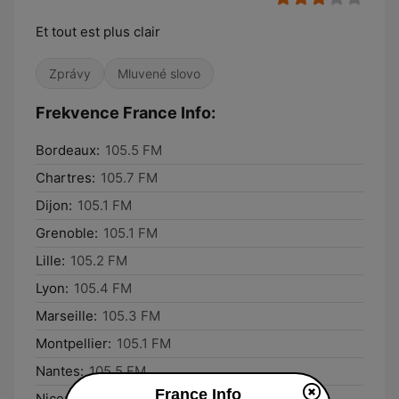
Et tout est plus clair
Zprávy
Mluvené slovo
Frekvence France Info:
Bordeaux:
105.5 FM
Chartres:
105.7 FM
Dijon:
105.1 FM
Grenoble:
105.1 FM
Lille:
105.2 FM
Lyon:
105.4 FM
Marseille:
105.3 FM
Montpellier:
105.1 FM
Nantes:
105.5 FM
France Info
Nice:
105.7 FM