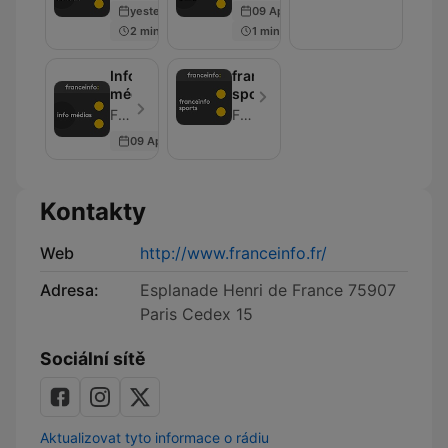
yesterday
09 Apr 2026
2 min
1 min
Info
franceinfo:
médias
sports
France Info - Epizoda 18
France Info
09 Apr 2026
Kontakty
Web
http://www.franceinfo.fr/
Adresa:
Esplanade Henri de France 75907
Paris Cedex 15
Sociální sítě
Aktualizovat tyto informace o rádiu