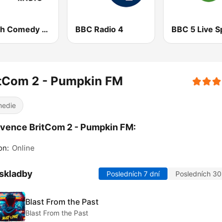
British Comedy 1 - ROKiT Radio Network
BBC Radio 4
itCom 2 - Pumpkin FM
edie
vence BritCom 2 - Pumpkin FM:
on:
Online
skladby
Posledních 7 dní
Posledních 30
Blast From the Past
Blast From the Past