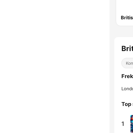
Br
Kom
Frek
Lond
Top 
1