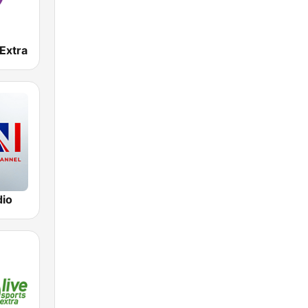
Extra
io