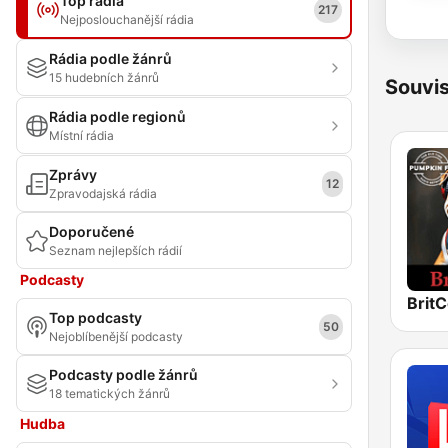
Top rádia
217
Nejposlouchanější rádia
Rádia podle žánrů
15 hudebních žánrů
Souvis
Rádia podle regionů
Místní rádia
Zprávy
12
Zpravodajská rádia
Doporučené
Seznam nejlepších rádií
Podcasty
Top podcasty
50
Nejoblíbenější podcasty
Podcasty podle žánrů
18 tematických žánrů
Hudba