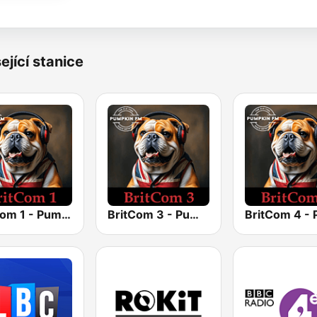
ející stanice
BritCom 1 - Pumpkin FM
BritCom 3 - Pumpkin FM