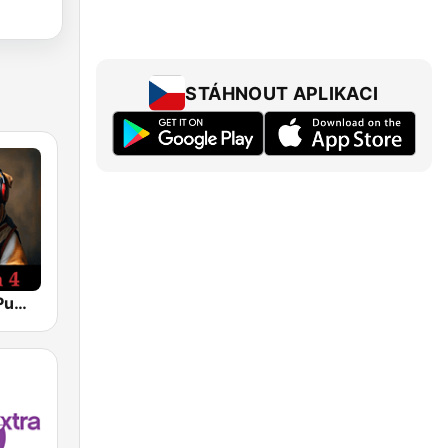
STÁHNOUT APLIKACI
BritCom 4 - Pumpkin FM