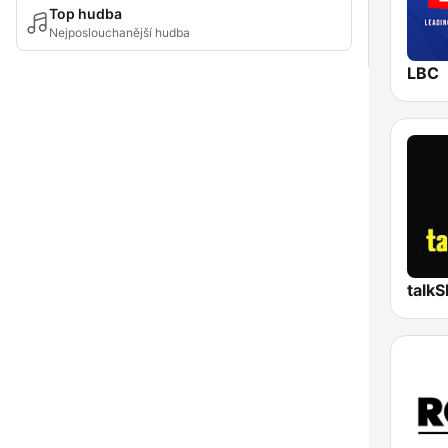
Top hudba
Nejposlouchanější hudba
LBC
talk