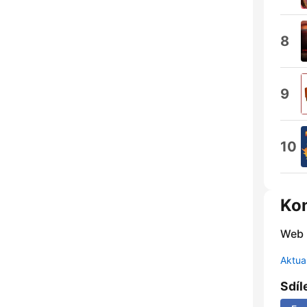
8
9
10
Ko
Web
Aktua
Sdíl