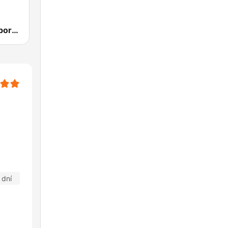
BBC 5 Live Sports Extra (UK Only)
 dní