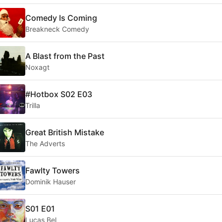
Comedy Is Coming
Breakneck Comedy
A Blast from the Past
Noxagt
#Hotbox S02 E03
Trilla
Great British Mistake
The Adverts
Fawlty Towers
Dominik Hauser
S01 E01
Lucas Bel