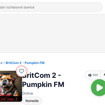
ce
BritCom 2 - Pumpkin FM
BritCom 2 -
530
Pumpkin FM
Online
Komedie