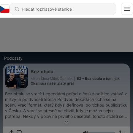
Podcasty
Bez obalu
Milan Šíma Miloš Čermák
|
53 - Bez obalu o tom, jak
Okamura našel zlatý grál
Bez obalu se vrací: Legendární pořad o české politice vstává z
mrtvých po dvaceti letech Po dvou dekádách ticha se na
scénu vrací formát, který kdysi definoval politickou publicistiku
v Česku. A vrací se přesně ve chvíli, kdy je možná nejvíc
potřeba. Někdy v polovině prvního desetiletí tohoto století se
Jiří Paroubek, tehdejší premiér a muž s pověstí člověka, který
nemá rád kritiku, rozhodl ukončit existenci televizního pořadu
1