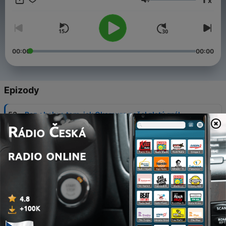
x
Bez obalu. Byl to formát, který si dovoloval to, co si dnes
Hlasitost
dovolují jen nezávislá média – mluvit o politice bez servítek.
Rok 2025 přinesl zázrak. Bez obalu se vrací!
00:00
00:00
Epizody
-
53
Bez obalu o tom, jak Okamura našel zlatý grál
03 srp. 2026
-
52
Babiš chce prezidenta Pavla zničit. A možná proti
němu znovu kandidovat
27 čvc. 2026
-
51
Bez obalu o tom, jak jsme „ukřižovali“ Turka
20 čvc. 2026
-
50
Bez obalu o Macinkově „waterloo“ v Ankaře