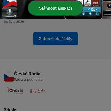
13 čvc. 2026
Stáhnout aplikaci
-
49
Hrozní jsme! Bez obalu o tom, jak Motoristům
začíná docházet benzín
06 čvc. 2026
Zobrazit další díly
Česká Rádia
Rádia a podcasty
Zdroje