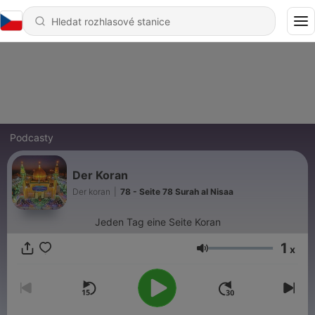
Podcasty
Der Koran
Der koran
|
78 - Seite 78 Surah al Nisaa
Jeden Tag eine Seite Koran
1
x
Hlasitost