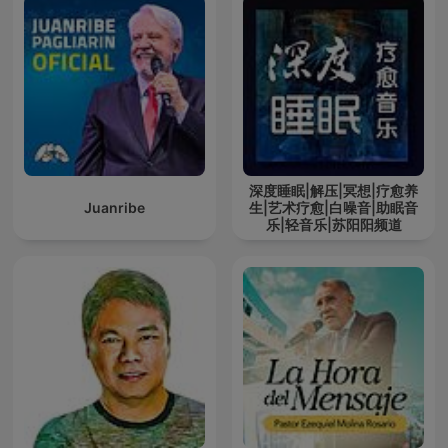
深度睡眠|解压|冥想|疗愈养
Juanribe
生|艺术疗愈|白噪音|助眠音
乐|轻音乐|苏阳阳频道