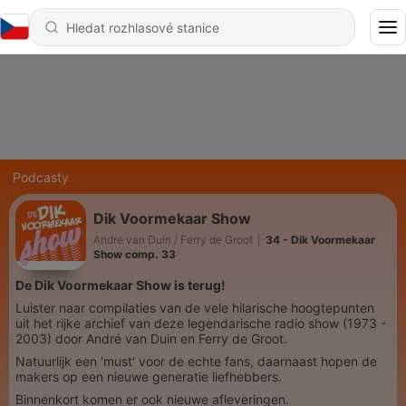
Podcasty
Dik Voormekaar Show
Andre van Duin / Ferry de Groot
|
34 - Dik Voormekaar
Show comp. 33
De Dik Voormekaar Show is terug!
Luister naar compilaties van de vele hilarische hoogtepunten
uit het rijke archief van deze legendarische radio show (1973 -
2003) door André van Duin en Ferry de Groot.
Natuurlijk een 'must' voor de echte fans, daarnaast hopen de
makers op een nieuwe generatie liefhebbers.
Binnenkort komen er ook nieuwe afleveringen.