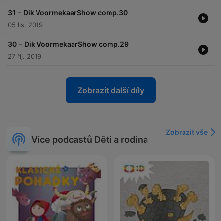
-
31
Dik VoormekaarShow comp.30
05 lis. 2019
-
30
Dik VoormekaarShow comp.29
27 říj. 2019
Zobrazit další díly
Zobrazit vše
Více podcastů Děti a rodina