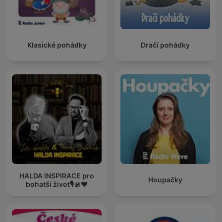
Klasické pohádky
Dračí pohádky
HALDA INSPIRACE pro
Houpačky
bohatší život🎙️🚸♥️