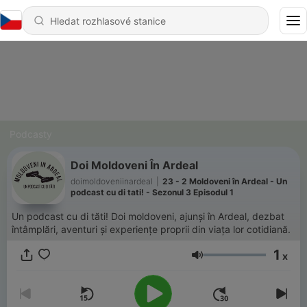
Podcasty
Doi Moldoveni În Ardeal
doimoldoveniinardeal
|
23 - 2 Moldoveni în Ardeal - Un
podcast cu di tati! - Sezonul 3 Episodul 1
Un podcast cu di tăti! Doi moldoveni, ajunși în Ardeal, dezbat
întâmplări, aventuri și experiențe proprii din viața lor cotidiană.
1
x
Hlasitost