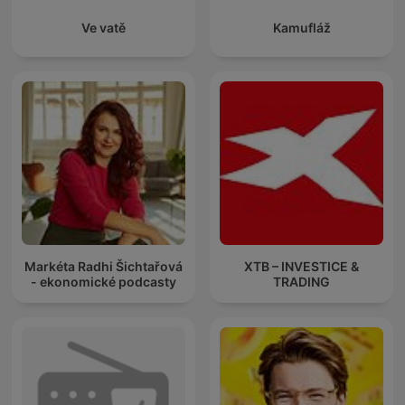
Ve vatě
Kamufláž
Markéta Radhi Šichtařová
XTB – INVESTICE &
- ekonomické podcasty
TRADING