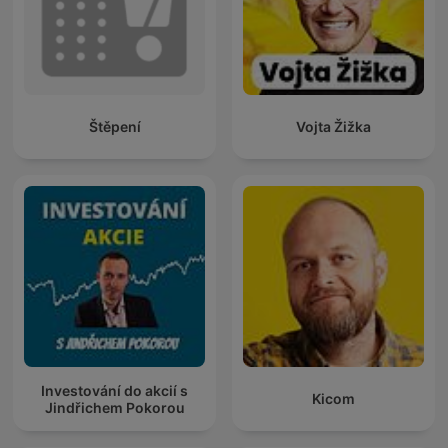
Štěpení
Vojta Žižka
Investování do akcií s
Kicom
Jindřichem Pokorou