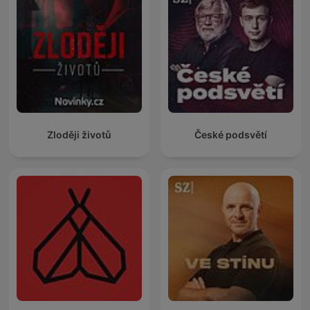
Zloději životů
České podsvětí