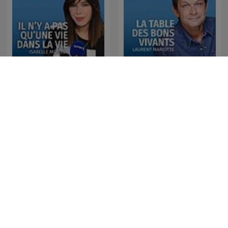
Il n'y a pas qu'une vie dans
La table des bons vivants
la vie - Isabelle Morizet
- Laurent Mariotte
La session de rattrapage,
Les canulars d'Anne
Jean-Luc Lemoine
Roumanoff