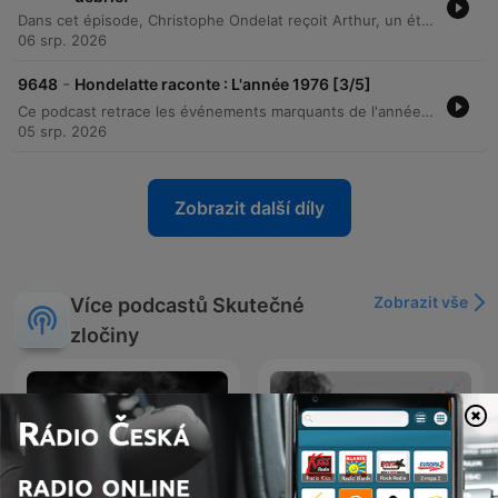
Dans cet épisode, Christophe Ondelat reçoit Arthur, un étudiant strasbourgeois, pour débriefer l'affaire criminelle du meurtre d'Isabelle Mosser survenu en 2013 à Ilfurth. L'échange explore la fascination pour le crime et les enjeux de la justice pénale, notamment la notion de doute et le risque d'erreur judiciaire. À travers le projet professionnel d'Arthur, qui aspire à intégrer le PSIG de la gendarmerie, la discussion aborde la réalité du terrain, la confrontation à la mort et la distinction entre les unités d'intervention et les unités d'enquête.
06 srp. 2026
-
9648
Hondelatte raconte : L'année 1976 [3/5]
Ce podcast retrace les événements marquants de l'année 1976 en France, marquée par la crise énergétique et la canicule extrême. L'épisode explore le retour de l'heure d'été, le lancement de l'opération Bison Futé, ainsi que les conséquences climatiques sur l'agriculture, les transports et les habitudes quotidiennes. Le récit voyage également jusqu'aux Jeux Olympiques de Montréal 1976, abordant le boycott politique des nations africaines et la gloire sportive de Guy Druth et de la gymnaste Nadia Comaneci.
05 srp. 2026
Zobrazit další díly
Zobrazit vše
Více podcastů Skutečné
zločiny