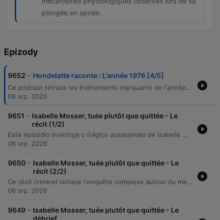
mécanismes physiologiques observés lors de sa
plongée en apnée.
Epizody
-
9652
Hondelatte raconte : L'année 1976 [4/5]
Ce podcast retrace les événements marquants de l'année 1976, entre faits divers spectaculaires et exploits humains. L'épisode revient sur plusieurs braquages audacieux, notamment le vol massif de tableaux de Picasso à Avignon et des cambriolages à la Société Générale ainsi qu'au Louvre. Le récit explore également l'affaire du transistor piégé par Lionel Legras pour lutter contre l'insécurité, les débats sur la dépénalisation du cannabis en France, et se conclut par l'exploration des capacités physiologiques de Jacques Mayol lors de ses records de plongée en apnée.
06 srp. 2026
-
9651
Isabelle Mosser, tuée plutôt que quittée - Le
récit (1/2)
Este episódio investiga o trágico assassinato de Isabelle Mosser, ocorrido em setembro de 2013, na região de Mulhouse. O caso envolve a descoberta do corpo da vítima com múltiplas perfurações de faca em sua própria residência, após ela não comparecer para buscar seus filhos na escola. A narrativa explora as circunstâncias do crime, o cenário de uma vida vivida em semi-comunidade com familiares e as inconsistências em torno de um suposto assalto que teria ocorrido no local. A investigação detalha a análise da perícia médica sobre a hora da morte, os depoimentos de familiares como sua irmã Karine e o marido Eric, além das contradições encontradas pelos gendarmes entre a narrativa de um roubo e a ausência de sinais de arrombamento na residência.
06 srp. 2026
-
9650
Isabelle Mosser, tuée plutôt que quittée - Le
récit (2/2)
Ce récit criminel retrace l'enquête complexe autour du meurtre d'Isabelle Mosser. Après des investigations infructueuses impliquant une piste de cambriolage, un corbeau anonyme et une expertise en écriture sans résultat, les gendarmes se concentrent sur le mari, Éric Mosser. L'enquête révèle un emploi du temps lacunaire le jour du crime, une vie sentimentale tumultueuse marquée par de multiples maîtresses et la découverte d'une arme cachée chez une amante. Malgré une défense acharnée menée par l'avocat Éric Dupond-Moretti, les deux procès en cour d'assises aboutissent à une condamnation de vingt années de réclusion criminelle pour l'accusé.
06 srp. 2026
-
9649
Isabelle Mosser, tuée plutôt que quittée - Le
débrief