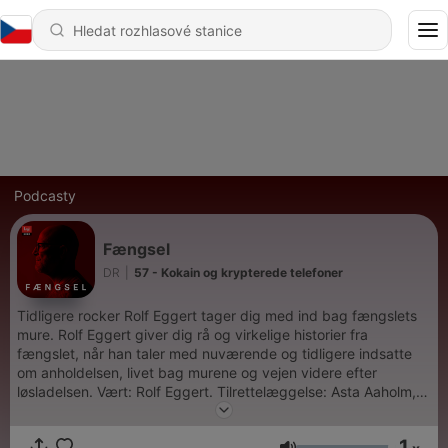
Podcasty
Fængsel
DR
|
57 - Kokain og krypterede telefoner
Tidligere rocker Rolf Eggert tager dig med ind bag fængslets
mure. Rolf Eggert giver dig rå og virkelige historier fra
fængslet, når han taler med nuværende og tidligere indsatte
om anholdelsen, livet bag murene og vejen videre efter
løsladelsen. Vært: Rolf Eggert. Tilrettelæggelse: Asta Aaholm,
Julie Lindhardt Høimark og Mikkel Brygger Mortensen.
Redaktør: Tue Blædel. Produceret for DR af Beam Audio
1