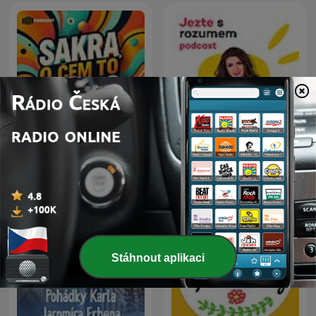
Sakra, o čem to bylo?
Jezte s rozumem SPECIÁL
Stáhnout aplikaci