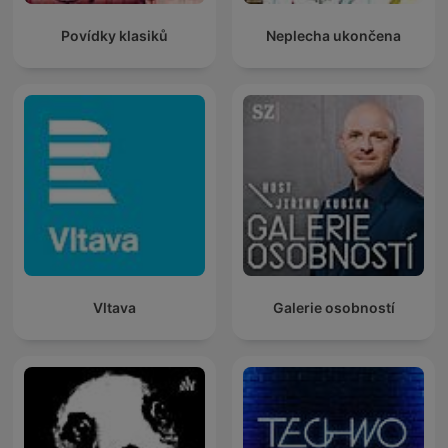
Povídky klasiků
Neplecha ukončena
Vltava
Galerie osobností