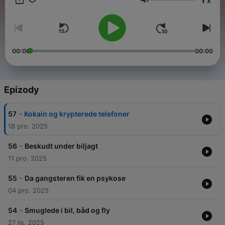
x
Agency.
Hlasitost
00:00
00:00
Epizody
-
57
Kokain og krypterede telefoner
18 pro. 2025
-
56
Beskudt under biljagt
11 pro. 2025
-
55
Da gangsteren fik en psykose
04 pro. 2025
-
54
Smuglede i bil, båd og fly
27 lis. 2025