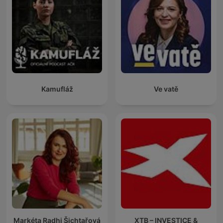
Kamufláž
Ve vatě
Markéta Radhi Šichtařová
XTB – INVESTICE &