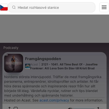
Podcasty
Framgångspodden
Acast
|
2121 - 1041. All Time Best Of - Josefine
Frankner: Att Leva Som En Slav till Kristi Brud
Nordens största intervjupodd. Träffar de mest framgångsrika
personerna, entreprenörer, idrottsprofiler och artister. Ni får
höra deras spännande och inspirerande resor från hur allt
började till idag. Värdefulla nycklar, rutiner och tips blandat
med underhållning och spännande historier.
Hosted on Acast. See
acast.com/privacy
for more information.
1