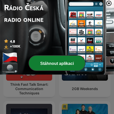
YouTube Success -
YouTube for Business &
財經一路發
YouTube Growth, Video
Marketing
Stáhnout aplikaci
Think Fast Talk Smart:
Communication
2GB Weekends
Techniques