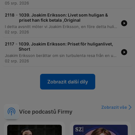
05 srp. 2026
-
2118
1039. Joakim Eriksson: Livet som huligan &
priset han fick betala ,Original
I detta avsnitt möter vi Joakim Eriksson, en före detta huliganledare för Djurgårdens IF, som delar med sig av sin turbulenta livshistoria. Från en uppväxt präglad av brist på manliga förebilder och tidig kriminalitet, till att bli en central figur i den våldsamma supporterkulturen under 90-talet, beskriver han hur behovet av bekräftelse drev honom in i ett liv av vapen, knivslagsmål och gängkriminalitet. Berättelsen fortsätter genom en djup personlig kris där ett dubbelliv som ledare i DFG gradvis ersattes av missbruk, psykos och hemlöshet. Joakim reflekterar över sin resa från destruktiva flyktbeteenden till att finna stabilitet i nykterhet, och belyser hur traumatiska upplevelser av skam formade hans identitet.
02 srp. 2026
-
2117
1039. Joakim Eriksson: Priset för huliganlivet,
Short
Joakim Eriksson berättar om sin turbulenta resa från en uppväxt i Rissne präglad av sökandet efter förebilder till sin tid som ledare för huliganlaget DFG. Han delar med sig av de mörka åren med våld, gängkriminalitet, drogberoende och psykoser, vilket ledde till hemlöshet och självmordsförsök. Efter en period av djup kris reflekterar Joakim över behovet av manliga förebilder och de emotionella konsekvenserna av sitt förflutna. Han avslutar med att berätta om sin väg mot återhämtning och hur han idag lever ett nyktert liv.
02 srp. 2026
Zobrazit další díly
Zobrazit vše
Více podcastů Firmy