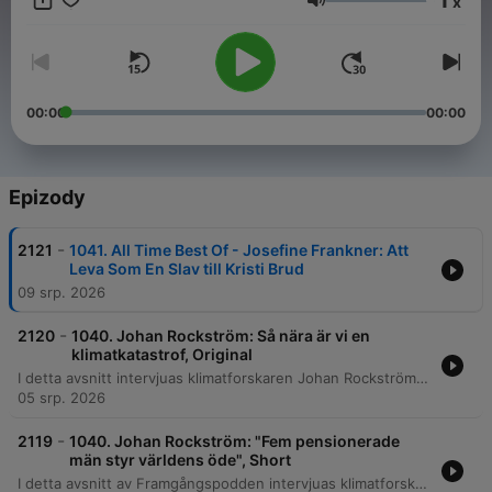
x
Hlasitost
00:00
00:00
Epizody
-
2121
1041. All Time Best Of - Josefine Frankner: Att
Leva Som En Slav till Kristi Brud
09 srp. 2026
-
2120
1040. Johan Rockström: Så nära är vi en
klimatkatastrof, Original
I detta avsnitt intervjuas klimatforskaren Johan Rockström om de akuta riskerna med den globala uppvärmningen och planetära gränser. Han diskuterar vikten av energiomställning, risken för tipppunkter i ekosystem som Amazonas, samt hur uppvärmningstakten nu har accelererat. Samtalet belyser de vetenskapliga bevisen för att uppvärmningen accelererar och risken för att vi kraschar genom 1,5-gradersmålet. Rockström föreslår även införandet av ett globalt pris på koldioxid samt vikten av att ha satt vetenskapligt baserade planetära gränser för världsekonomin.
05 srp. 2026
-
2119
1040. Johan Rockström: "Fem pensionerade
män styr världens öde", Short
I detta avsnitt av Framgångspodden intervjuas klimatforskaren Johan Rockström om de akuta riskerna för en klimatkollaps, planetära gränser och risken för tipppunkter i ekosystem som Amazonas. Han diskuterar även hur den vetenskapliga bekräftelsen visar att uppvärmningstakten accelererar. Vidare reflekterar Rockström över global politisk osäkerhet och hur världens fokus på ett fåtal ledare försvårar hållbarhetsomställningen. Han föreslår historiska korrigeringar, såsom planetära gränser och globala koldioxidpriser, samt ser möjligheter till snabb förändring genom kriser.