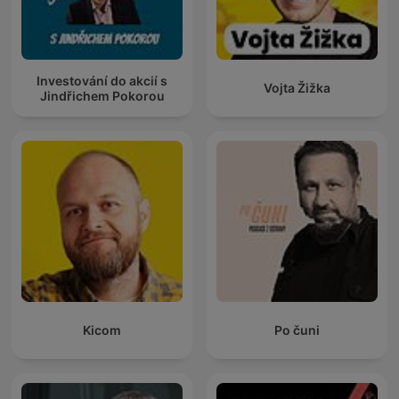
Investování do akcií s
Vojta Žižka
Jindřichem Pokorou
Kicom
Po čuni