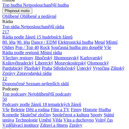
Top hudba
Nejposlouchanější hudba
Přepnout motiv
Oblíbené
Oblíbené a nedávné
Rádia
Top rádia
Nejposlouchanější rádia
217
Rádia podle žánrů
15 hudebních žánrů
80. léta
90. léta
Dance / EDM
Elektronická hudba
Metal
Místní
Oldies
Pop / Top 40
Rock
Současná hudba pro dospělé
Vše
Rádia podle regionů
Místní rádia
Všechny regiony
Jihočeský
Jihomoravský
Karlovarský
Královéhradecký
Liberecký
Moravskoslezský
Olomoucký
Pardubický
Plzeňský
Praha
Středočeský
Ústecký
Vysočina
Zlínský
Zprávy
Zpravodajská rádia
12
Doporučené
Seznam nejlepších rádií
Podcasty
Top podcasty
Nejoblíbenější podcasty
50
Podcasty podle žánrů
18 tematických žánrů
Vše
Beletrie
Děti a rodina
Film a TV
Firmy
Historie
Hudba
Komedie
Skutečné zločiny
Společnost a kultura
Sporty
Státní
správa
Technologie
Umění
Věda
Víra a duchovno
Volný čas
Vzdělávací instituce
Zdraví a fitness
Zprávy