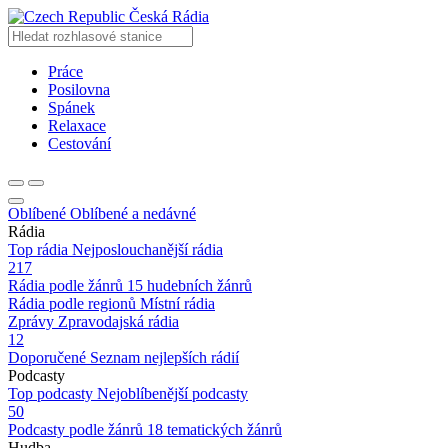
Česká Rádia
Práce
Posilovna
Spánek
Relaxace
Cestování
Oblíbené
Oblíbené a nedávné
Rádia
Top rádia
Nejposlouchanější rádia
217
Rádia podle žánrů
15 hudebních žánrů
Rádia podle regionů
Místní rádia
Zprávy
Zpravodajská rádia
12
Doporučené
Seznam nejlepších rádií
Podcasty
Top podcasty
Nejoblíbenější podcasty
50
Podcasty podle žánrů
18 tematických žánrů
Hudba