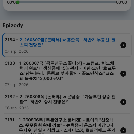
00:00
00:00
Epizody
-
3184
2. 260807금 [돈터뷰] w 홍춘욱 - 하반기 부동산-코
스피 전망은?
07 srp. 2026
-
3183
1. 260807금 [목돈연구소 풀버전] - 트럼프, '반도체
핵심 원료' 파생상품에 15% 관세 - 이란·오만, '호르무
즈' 남북 분리...통행료 부과 합의 - 골드만삭스 "코스
피 목표치 12,000 유지“
07 srp. 2026
-
3182
2. 260806목 [돈터뷰] w 문남중 - '가을부턴 상승 전
환?'...하반기 증시 전망은?
06 srp. 2026
-
3181
1. 260806목 [목돈연구소 풀버전] - 로이터 "삼전닉
스, 주주환원 확대 검토" - 뉴욕증시 혼조세 마감...다
우지수, 연일 사상최고 - 스페이스X, 호실적에도 주가