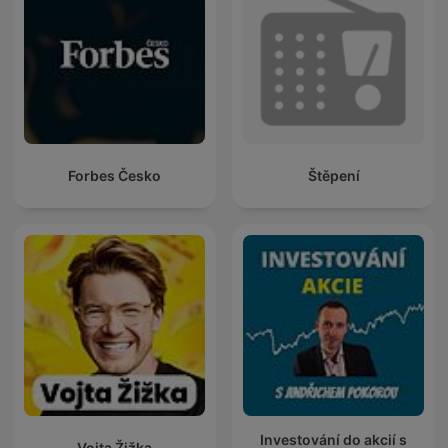
Forbes Česko
Štěpení
Investování do akcií s
Vojta Žižka