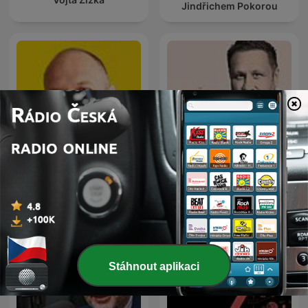
Jindřichem Pokorou
Kicom
Po čuni
Stáhnout aplikaci