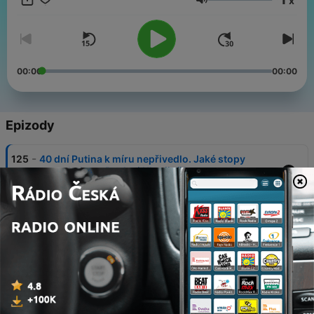
x
léta pracoval a doma měl úctyhodnou sbírku ruské klasiky.
Hlasitost
Oba denně sledují ruskou realitu, abyste vy nemuseli.
00:00
00:00
Epizody
-
125
40 dní Putina k míru nepřivedlo. Jaké stopy
zanechalo na Rusku i Ukrajině?
05 srp. 2026
-
124
Rusko i Ukrajina zesilují útoky, Putina rozladil
kazašský prezident, problémy se sankcemi
29 čvc. 2026
-
123
O dovolené v Rusku a Ukrajině. Vacation Edition
23 čvc. 2026
-
122
Vyhlížení cisteren, konec Borise Naděždina a