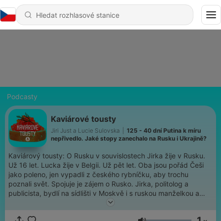
Podcasty
Kaviárové tousty
Jiri Just a Lucie Sulovska
|
125 - 40 dní Putina k míru
nepřivedlo. Jaké stopy zanechalo na Rusku i Ukrajině?
Kaviárový tousty: O Rusku v souvislostech Jirka žije v Rusku.
Už 16 let. Lucka žije v Belgii. Už pět let. Oba jsou pořád Češi
jako poleno, jen vypadli z českého rybníčku, aby trochu
poznali svět. Spojuje je zájem o Rusko. Jirka, politolog a
publicista, bydlí na sídlišti v Moskvě i s ruskou manželkou a
malým synkem. Lucka, politoložka a publicistka, zájem o
Rusko zdědila asi po svém dědečkovi, který tam jako stavař
1