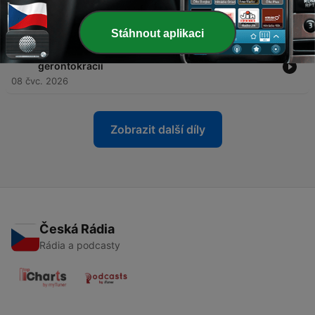
plán Andreje Melničenka
15 čvc. 2026
Stáhnout aplikaci
-
121
Benzínky bojují s drony, propaganda s
gerontokracií
08 čvc. 2026
Zobrazit další díly
Česká Rádia
Rádia a podcasty