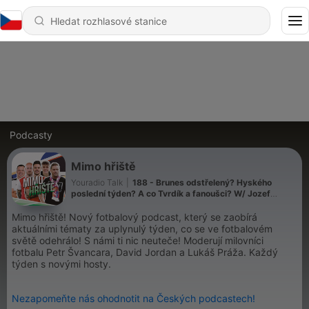
Podcasty
Mimo hřiště
Youradio Talk
|
188 - Brunes odstřelený? Hyského
poslední týden? A co Tvrdík a fanoušci? W/ Jozef
Chovanec
Mimo hřiště! Nový fotbalový podcast, který se zaobírá
aktuálními tématy za uplynulý týden, co se ve fotbalovém
světě odehrálo! S námi ti nic neuteče! Moderují milovníci
fotbalu Petr Švancara, David Jordan a Lukáš Práža. Každý
týden s novými hosty.
Nezapomeňte nás ohodnotit na Českých podcastech!