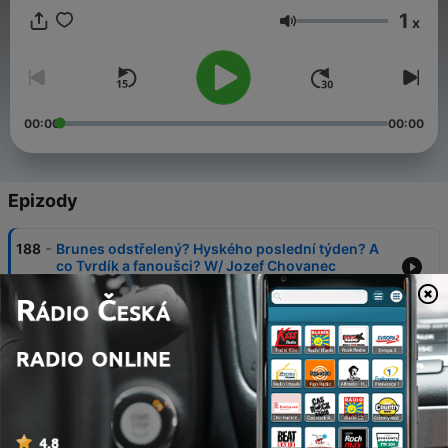
1
x
Hlasitost
00:00
00:00
Epizody
-
188
Brunes odstřelený? Hyského poslední týden? A
co Tvrdík a fanoušci? W/ Jozef Chovanec
05 srp. 2026
-
187
Horší, než se čekalo? Naivní Sparta v Brně, Slavia
ukázala novou sílu!
29 čvc. 2026
-
186
NOVÁ SEZÓNA JE TU! Sparta má tým na 3. místo?
Marketing českého fotbalu je ostuda! w/
Švancara P.