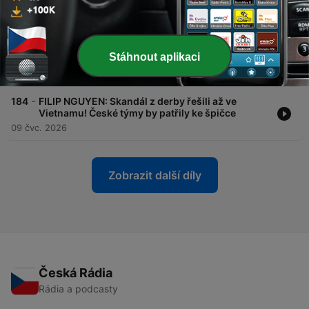
24 čvc. 2026
-
185
SCHICK SKONČIL V REPRE KVŮLI VZTAHŮM?
Sparta dokáže ještě překvapit? Slavia v napětí! w/
Stáhnout aplikaci
Chovanec J.
20 čvc. 2026
-
184
FILIP NGUYEN: Skandál z derby řešili až ve
Vietnamu! České týmy by patřily ke špičce
09 čvc. 2026
Zobrazit další díly
Česká Rádia
Rádia a podcasty