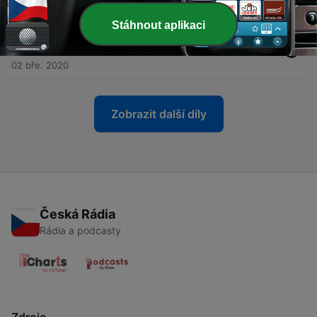
02 bře. 2020
Stáhnout aplikaci
-
48
Dia 48 - Orando por nuestros hijos | Mujeres con
Simiente de Uncion
02 bře. 2020
Zobrazit další díly
Česká Rádia
Rádia a podcasty