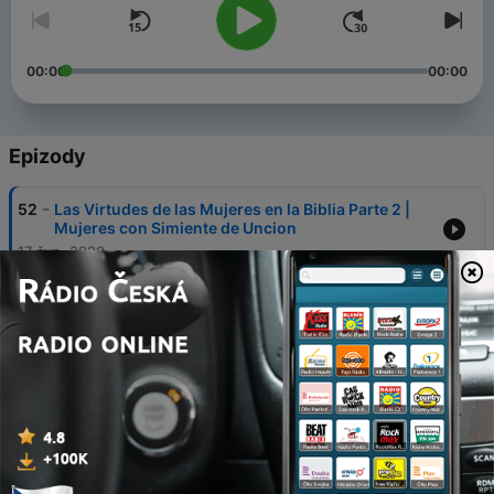
00:00
00:00
Epizody
-
52
Las Virtudes de las Mujeres en la Biblia Parte 2 |
Mujeres con Simiente de Uncion
17 čvn. 2020
-
51
Las Virtudes de las Mujeres en la Biblia | Mujeres
con Simiente de Uncion
17 čvn. 2020
-
50
Dia 50 - Orando por nuestros hijos | Mujeres con
Simiente de Uncion
02 bře. 2020
-
49
Dia 49 - Orando por nuestros hijos | Mujeres con
Simiente de Uncion