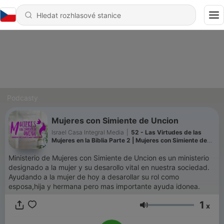
Podcasty
Mujeres con Simiente de Uncion
Israel Casa Integral Media
|
52 - Las Virtudes de las
Mujeres en la Biblia Parte 2 | Mujeres con Simiente de
Uncion
Ministerio de Mujeres con Simiente de Uncion es un ministerio
designado a la mujer y su desarollo vital en nuestra sociedad.
Ayudando a la mujer de hoy a desarollar su rol como
esposa,hija y hermana pero mas importante ayuda idonea.
1
x
Hlasitost