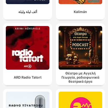
ألف ليلة وليلة
Kalimán
Θέατρο με Αγγελή
ARD Radio Tatort
Γεωργία, ραδιοφωνικά
θεατρικά έργα