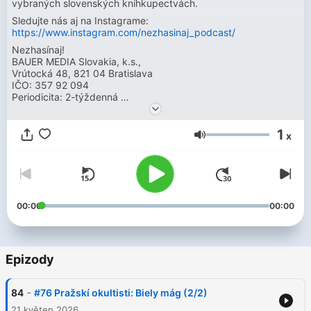
vybraných slovenských kníhkupectvách.
Sledujte nás aj na Instagrame:
https://www.instagram.com/nezhasinaj_podcast/
Nezhasínaj!
BAUER MEDIA Slovakia, k.s.,
Vrútocká 48, 821 04 Bratislava
IČO: 357 92 094
Periodicita: 2-týždenná
EČP: EV 92/23/EPP
1
x
Hlasitost
00:00
00:00
Epizody
-
84
#76 Pražskí okultisti: Biely mág (2/2)
21 květen 2026