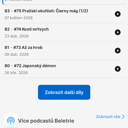
-
83
#75 Pražskí okultisti: Čierny mág (1/2)
07 květen 2026
-
82
#74 Kosti mŕtvych
23 dub. 2026
-
81
#73 Až za hrob
09 dub. 2026
-
80
#72 Japonský démon
26 bře. 2026
Zobrazit další díly
Zobrazit vše
Více podcastů Beletrie