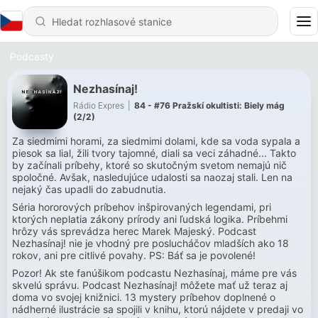
Podcasty
Nezhasínaj!
Rádio Expres
|
84 - #76 Pražskí okultisti: Biely mág
(2/2)
Za siedmimi horami, za siedmimi dolami, kde sa voda sypala a
piesok sa lial, žili tvory tajomné, diali sa veci záhadné... Takto
by začínali príbehy, ktoré so skutočným svetom nemajú nič
spoločné. Avšak, nasledujúce udalosti sa naozaj stali. Len na
nejaký čas upadli do zabudnutia.
Séria hororových príbehov inšpirovaných legendami, pri
ktorých neplatia zákony prírody ani ľudská logika. Príbehmi
hrôzy vás sprevádza herec Marek Majeský. Podcast
Nezhasínaj! nie je vhodný pre poslucháčov mladších ako 18
rokov, ani pre citlivé povahy. PS: Báť sa je povolené!
Pozor! Ak ste fanúšikom podcastu Nezhasínaj, máme pre vás
skvelú správu. Podcast Nezhasínaj! môžete mať už teraz aj
doma vo svojej knižnici. 13 mystery príbehov doplnené o
nádherné ilustrácie sa spojili v knihu, ktorú nájdete v predaji vo