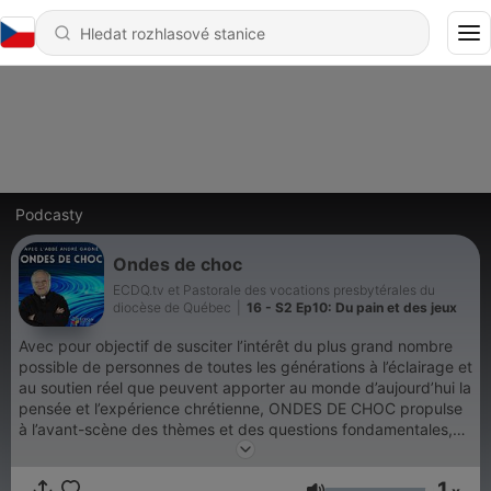
Podcasty
Ondes de choc
ECDQ.tv et Pastorale des vocations presbytérales du
diocèse de Québec
|
16 - S2 Ep10: Du pain et des jeux
Avec pour objectif de susciter l’intérêt du plus grand nombre
possible de personnes de toutes les générations à l’éclairage et
au soutien réel que peuvent apporter au monde d’aujourd’hui la
pensée et l’expérience chrétienne, ONDES DE CHOC propulse
à l’avant-scène des thèmes et des questions fondamentales,
de choc, qui se dégagent de l’actualité et des activités
humaines et les analyse à la lumière de l’enseignement et de la
1