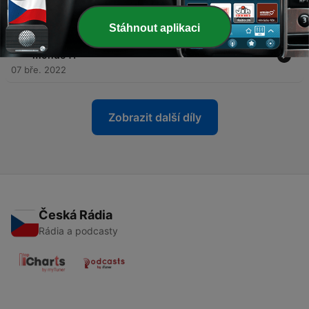
merci !
14 bře. 2022
Stáhnout aplikaci
-
12
S2 Ep6 : Sommes-nous proches de la fin du
monde ?!
07 bře. 2022
Zobrazit další díly
Česká Rádia
Rádia a podcasty