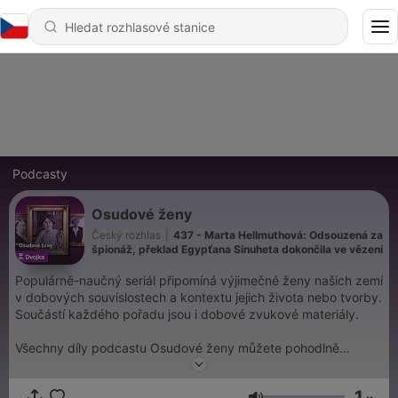
Podcasty
Osudové ženy
Český rozhlas
|
437 - Marta Hellmuthová: Odsouzená za
špionáž, překlad Egypťana Sinuheta dokončila ve vězení
Populárně-naučný seriál připomíná výjimečné ženy našich zemí
v dobových souvislostech a kontextu jejich života nebo tvorby.
Součástí každého pořadu jsou i dobové zvukové materiály.
Všechny díly podcastu Osudové ženy můžete pohodlně
poslouchat v mobilní aplikaci mujRozhlas pro
Android
a
iOS
nebo na webu
mujRozhlas.cz
.
1