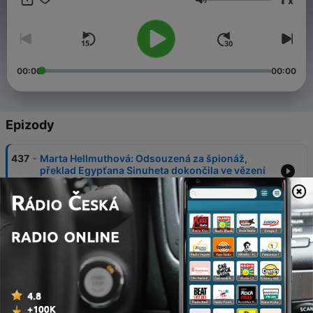
x
Hlasitost
00:00
00:00
Epizody
-
437
Marta Hellmuthová: Odsouzená za špionáž,
překlad Egypťana Sinuheta dokončila ve vězení
02 srp. 2026
-
436
Kateřina z Ludanic: Rozděloval je věk i duševní
choroba. Přesto ji Petr Vok hluboce miloval
26 čvc. 2026
-
435
Pavlína ze Schwarzenbergu: Napoleonova
svatba pro ni skončila tragicky. Zahynula při
požáru
19 čvc. 2026