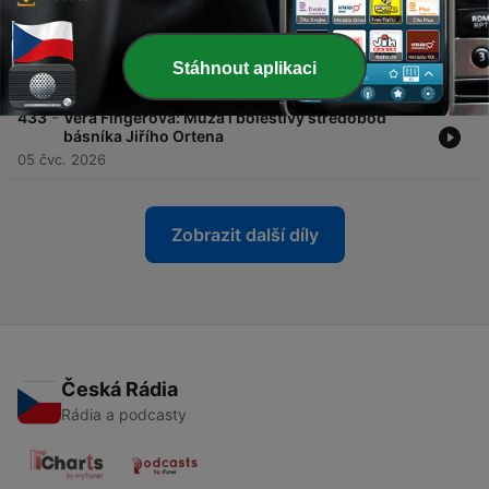
-
434
Eva Fuková: Její fotografie nadchla Prahu i New
York. Doma jí ale na krk dýchala StB
Stáhnout aplikaci
12 čvc. 2026
-
433
Věra Fingerová: Múza i bolestivý středobod
básníka Jiřího Ortena
05 čvc. 2026
Zobrazit další díly
Česká Rádia
Rádia a podcasty