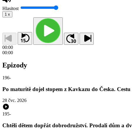
Hlasitost
1
x
00:00
00:00
Epizody
196
-
Po maturitě dojel stopem z Kavkazu do Česka. Cestu s
28 čvc. 2026
195
-
Chtěli dětem dopřát dobrodružství. Prodali dům a dv