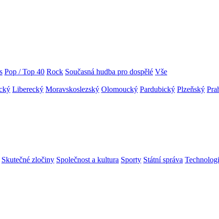
s
Pop / Top 40
Rock
Současná hudba pro dospělé
Vše
cký
Liberecký
Moravskoslezský
Olomoucký
Pardubický
Plzeňský
Pra
Skutečné zločiny
Společnost a kultura
Sporty
Státní správa
Technolog