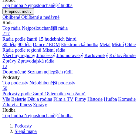
Top hudba
Nejposlouchanější hudba
Přepnout motiv
Oblíbené
Oblíbené a nedávné
Rádia
Top rádia
Nejposlouchanější rádia
217
Rádia podle žánrů
15 hudebních žánrů
80. léta
90. léta
Dance / EDM
Elektronická hudba
Metal
Místní
Oldie
Rádia podle regionů
Místní rádia
Všechny regiony
Jihočeský
Jihomoravský
Karlovarský
Královéhrade
Zprávy
Zpravodajská rádia
12
Doporučené
Seznam nejlepších rádií
Podcasty
Top podcasty
Nejoblíbenější podcasty
50
Podcasty podle žánrů
18 tematických žánrů
Vše
Beletrie
Děti a rodina
Film a TV
Firmy
Historie
Hudba
Komedie
Zdraví a fitness
Zprávy
Hudba
Top hudba
Nejposlouchanější hudba
Podcasty
Slepá mapa