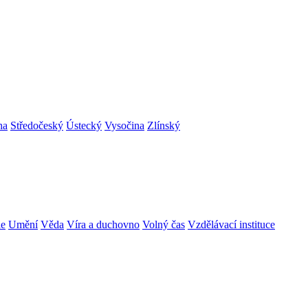
ha
Středočeský
Ústecký
Vysočina
Zlínský
ie
Umění
Věda
Víra a duchovno
Volný čas
Vzdělávací instituce