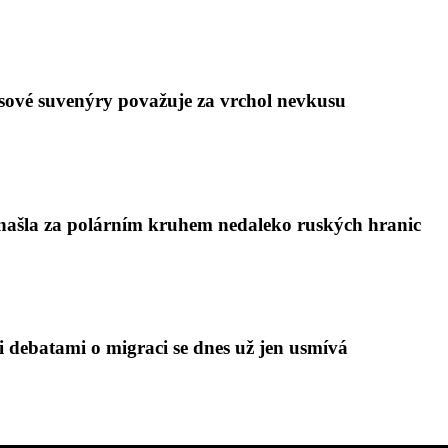
sové suvenýry považuje za vrchol nevkusu
í našla za polárním kruhem nedaleko ruských hranic
i debatami o migraci se dnes už jen usmívá