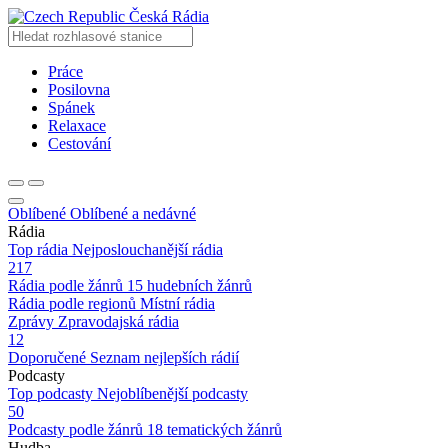
Česká Rádia
Práce
Posilovna
Spánek
Relaxace
Cestování
Oblíbené
Oblíbené a nedávné
Rádia
Top rádia
Nejposlouchanější rádia
217
Rádia podle žánrů
15 hudebních žánrů
Rádia podle regionů
Místní rádia
Zprávy
Zpravodajská rádia
12
Doporučené
Seznam nejlepších rádií
Podcasty
Top podcasty
Nejoblíbenější podcasty
50
Podcasty podle žánrů
18 tematických žánrů
Hudba