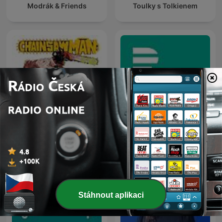
Modrák & Friends
Toulky s Tolkienem
Chainsaw Man Manga
Reading Club / Weird
Hradec Králové
Science Manga
Stáhnout aplikaci