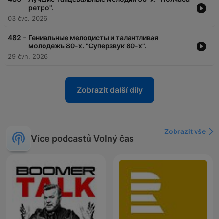
ретро".
03 čvc. 2026
-
482
Гениальные мелодисты и талантливая
молодежь 80-х. "Суперзвук 80-х".
29 čvn. 2026
Zobrazit další díly
Zobrazit vše
Více podcastů Volný čas