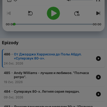
x
🎧 👉 Подписаться:
Hlasitost
https://podcasts.apple.com/us/podcast/id1297219303
🎧 👉 Cлушать в приложениях:
https://podcast.ru/1297219303
#ретро #полчасаретро #александраромашова #motoradio
00:00
00:00
Epizody
-
486
От Джорджа Харрисона до Полы Абдул.
«Суперзвук 80-х».
24 čvc. 2026
-
485
Andy Williams - лучшее и любимое. "Полчаса
ретро".
19 čvc. 2026
-
484
Суперзвук 80-х. Летняя серия передач.
09 čvc. 2026
-
483
Лучшие танцевальные мелодии 30-х. "Полчаса