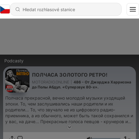
Podcasty
ПОЛЧАСА ЗОЛОТОГО РЕТРО!
MOTORADIO.ONLINE
|
486 - От Джорджа Харрисона
до Полы Абдул. «Суперзвук 80-х».
Полчаса прекрасной, вечно молодой музыки уходящей
эпохи. То, чем заслушивались наши родители и их
родители... То, что звучало не из цифрового радио-
приемника, а из обычного, может быть такой сохранился и
у вас, на даче... Прекрасные голоса певцов - крунеров и
многое другое в эти ностальгические 30 минут на
MOTORADIO.ONLINE.
1