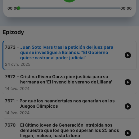
00:00
00:00
Epizody
-
7673
Juan Soto Ivars tras la petición del juez para
que se investigue a Bolaños: “El Gobierno
quiere castrar al poder judicial”
24 čvn. 2025
-
7672
Cristina Rivera Garza pide justicia para su
hermana en 'El invencible verano de Liliana'
14 čvc. 2024
-
7671
Por qué los neandertales nos ganarían en los
Juegos Olímpicos
14 čvc. 2024
-
7670
El último joven de Generación Intrépida nos
demuestra que los que no superan los 25 años
llegan, incluso, hasta la luna