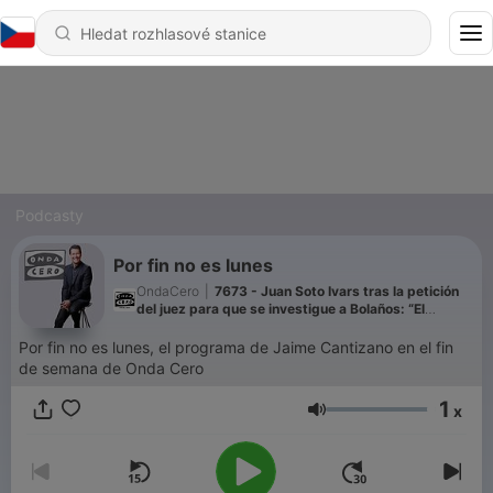
Podcasty
Por fin no es lunes
OndaCero
|
7673 - Juan Soto Ivars tras la petición
del juez para que se investigue a Bolaños: “El
Gobierno quiere castrar al poder judicial”
Por fin no es lunes, el programa de Jaime Cantizano en el fin
de semana de Onda Cero
1
x
Hlasitost