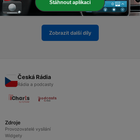
Stáhnout aplikaci
-
2
La importancia de la importancia
04 čvn. 2022
Zobrazit další díly
Česká Rádia
Rádia a podcasty
Zdroje
Provozovatelé vysílání
Widgety