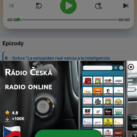
00:00
00:00
Epizody
-
6
Sobre "La estupidez real vence a la inteligencia
artificial".
12 srp. 2022
-
5
Conduciéndonos a autoevaluaciones infladas ✨
15 čvn. 2022
-
4
Nos morimos todos ah
08 čvn. 2022
-
3
¿Y tu efecto Pigmalión?
04 čvn. 2022