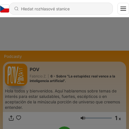
Podcasty
POV
Fabricio Z.
|
6 - Sobre "La estupidez real vence a la
inteligencia artificial".
Hola todos y bienvenidos. Aquí hablaremos sobre temas de
interés para estar saludables, fuertes, escépticos o en
aceptación de la minúscula porción de universo que creemos
entender.
1
x
Hlasitost