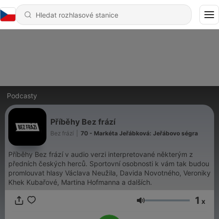
Podcasty
Příběhy Bez frází
Bez frází
|
70 - Markéta Jeřábková: Jeřábovo ségra
Příběhy Bez frází v audio verzi interpretované některým z
předních českých herců. Sportovní osobnosti k vám tak budou
promlouvat hlasy Václava Neužila, Davida Novotného, Veroniky
Khek Kubařové, Martina Hofmanna a dalších.
1
x
Hlasitost