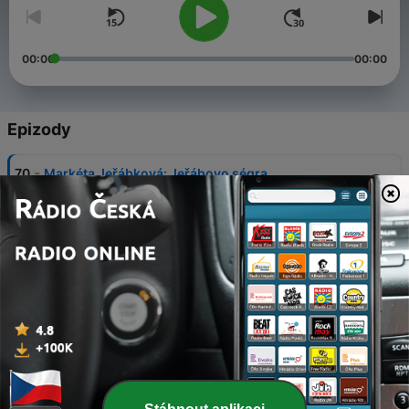
00:00
00:00
Epizody
-
70
Markéta Jeřábková: Jeřábovo ségra
20 čvc. 2026
-
69
Václav Prospal: Není cesta zpátky
23 čvn. 2026
-
68
Patrik Indra: Tady si stoupni, budeš hrát za nás
08 čvn. 2026
-
67
Jan Kliment: Floutek
27 květen 2026
-
66
Radek Smoleňák: Bavilo mě to