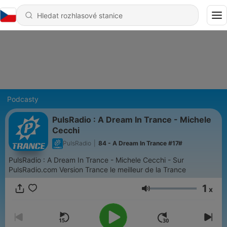
Podcasty
PulsRadio : A Dream In Trance - Michele
Cecchi
PulsRadio
|
84 - A Dream In Trance #17#
PulsRadio : A Dream In Trance - Michele Cecchi - Sur
PulsRadio.com Version Trance le meilleur de la Trance
1
x
Hlasitost