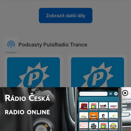
Zobrazit další díly
Podcasty PulsRadio Trance
PulsRadio : Trance Feeling
PulsRadio : Uplifting Mind