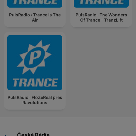
PulsRadio : Trance Is The
PulsRadio : The Wonders
Air
Of Trance - TranzLift
PulsRadio : FloZeReal pres
Ravolutions
Česká Rádia