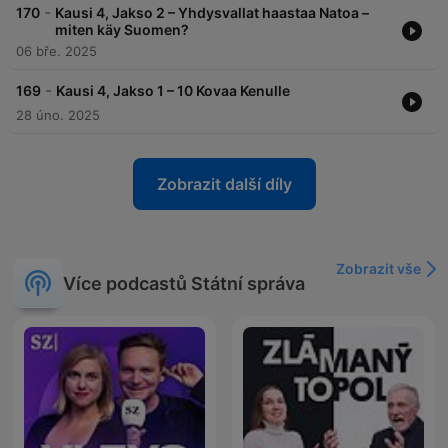
-
170
Kausi 4, Jakso 2 – Yhdysvallat haastaa Natoa –
miten käy Suomen?
06 bře. 2025
-
169
Kausi 4, Jakso 1 – 10 Kovaa Kenulle
28 úno. 2025
Zobrazit další díly
Zobrazit vše
Více podcastů Státní správa