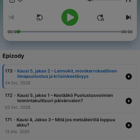
x
tekniikkaa, sotataitoa, puolustusjärjestelmää ja puolustuksen
Hlasitost
periaatteita. Kuulijat voivat ehdottaa palautejärjestelmän kautta
aiheita, jotka ovat juuri heille kiinnostavia.
00:00
00:00
Epizody
-
173
Kausi 5, jakso 2 – Lennokit, monikerroksellinen
ilmapuolustus ja kriisinkestävyys
24 čvc. 2026
-
172
Kausi 5, jakso 1 – Kestääkö Puolustusvoimien
toimintakulttuuri päivänvalon?
03 čvc. 2026
-
171
Kausi 4, Jakso 3 – Mitä jos metsäleirillä loppuu
akku?
13 bře. 2025