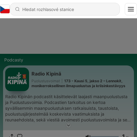
Podcasty
Radio Kipinä
Puolustusvoimat
|
173 - Kausi 5, jakso 2 – Lennokit,
monikerroksellinen ilmapuolustus ja kriisinkestävyys
Radio Kipinän podcastit käsittelevät laajasti maanpuolustusta
ja Puolustusvoimia. Podcastien tarkoitus on kertoa
syvällisemmin maanpuolustuksen ratkaisuista, taustoista,
puolustusjärjestelmää koskevista vaatimuksista ja
reunaehdoista, sekä viestiä avoimesti puolustusvoimista ja sen
toiminnasta. Podcasteissa esiintyvät Puolustusvoimien eri
alojen parhaat asiantuntijat. Aiheet käsittelevät muun muassa
1