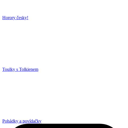
Horory česky!
Toulky s Tolkienem
Pohádky a povídačky