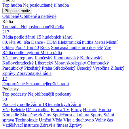
Top hudba
Nejposlouchanější hudba
Přepnout motiv
Oblíbené
Oblíbené a nedávné
Rádia
Top rádia
Nejposlouchanější rádia
217
Rádia podle žánrů
15 hudebních žánrů
80. léta
90. léta
Dance / EDM
Elektronická hudba
Metal
Místní
Oldies
Pop / Top 40
Rock
Současná hudba pro dospělé
Vše
Rádia podle regionů
Místní rádia
Všechny regiony
Jihočeský
Jihomoravský
Karlovarský
Královéhradecký
Liberecký
Moravskoslezský
Olomoucký
Pardubický
Plzeňský
Praha
Středočeský
Ústecký
Vysočina
Zlínský
Zprávy
Zpravodajská rádia
12
Doporučené
Seznam nejlepších rádií
Podcasty
Top podcasty
Nejoblíbenější podcasty
50
Podcasty podle žánrů
18 tematických žánrů
Vše
Beletrie
Děti a rodina
Film a TV
Firmy
Historie
Hudba
Komedie
Skutečné zločiny
Společnost a kultura
Sporty
Státní
správa
Technologie
Umění
Věda
Víra a duchovno
Volný čas
Vzdělávací instituce
Zdraví a fitness
Zprávy