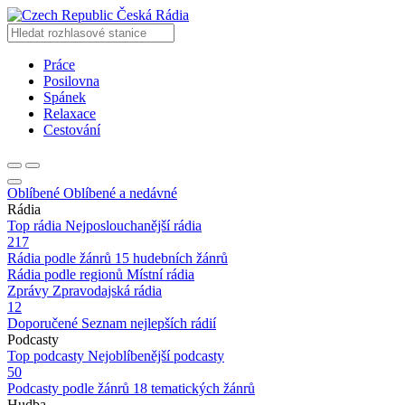
Česká Rádia
Práce
Posilovna
Spánek
Relaxace
Cestování
Oblíbené
Oblíbené a nedávné
Rádia
Top rádia
Nejposlouchanější rádia
217
Rádia podle žánrů
15 hudebních žánrů
Rádia podle regionů
Místní rádia
Zprávy
Zpravodajská rádia
12
Doporučené
Seznam nejlepších rádií
Podcasty
Top podcasty
Nejoblíbenější podcasty
50
Podcasty podle žánrů
18 tematických žánrů
Hudba