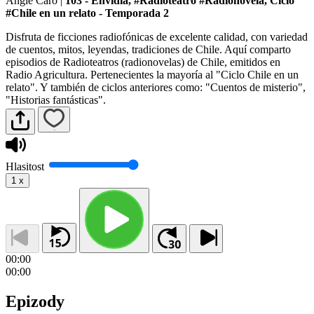
Angie Caro
|
103 - Envidia, #Radioteatro #Radionovela, Ciclo
#Chile en un relato - Temporada 2
Disfruta de ficciones radiofónicas de excelente calidad, con variedad
de cuentos, mitos, leyendas, tradiciones de Chile. Aquí comparto
episodios de Radioteatros (radionovelas) de Chile, emitidos en
Radio Agricultura. Pertenecientes la mayoría al "Ciclo Chile en un
relato". Y también de ciclos anteriores como: "Cuentos de misterio",
"Historias fantásticas".
Hlasitost
1
x
00:00
00:00
Epizody