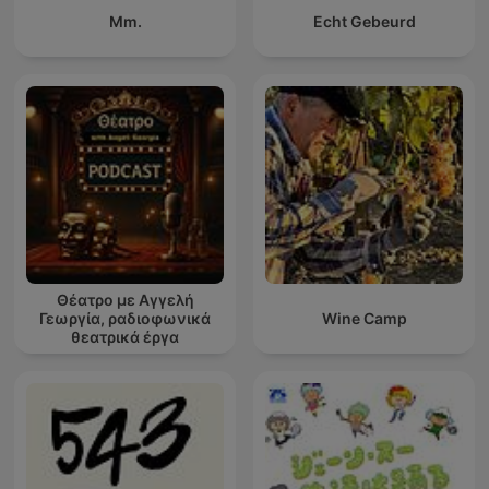
Mm.
Echt Gebeurd
Θέατρο με Αγγελή
Γεωργία, ραδιοφωνικά
Wine Camp
θεατρικά έργα