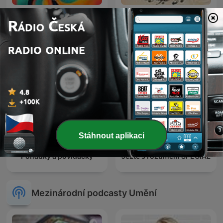
Sakra, o čem to bylo?
Toulky s Tolkienem
Stáhnout aplikaci
Pohádky a povídačky
Jezte s rozumem SPECIÁL
Mezinárodní podcasty Umění