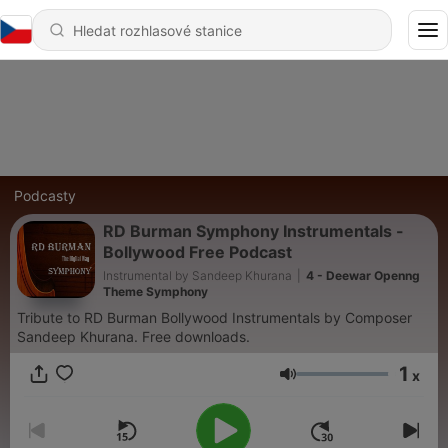
Podcasty
RD Burman Symphony Instrumentals -
Bollywood Free Podcast
Instrumental by Sandeep Khurana
|
4 - Deewar Openng
Theme Symphony
Tribute to RD Burman Bollywood Instrumentals by Composer
Sandeep Khurana. Free downloads.
1
x
Hlasitost