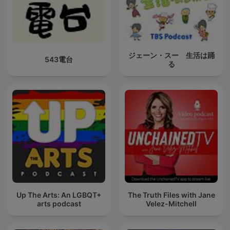
ジェーン・スー 生活は踊
543電台
る
Up The Arts: An LGBQT+
The Truth Files with Jane
arts podcast
Velez-Mitchell