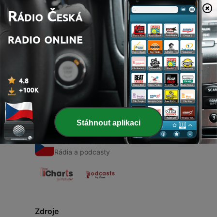
00:00
00:00
Epizody
-
1
BABY by ROC
16 květen 2021
Stáhnout aplikaci
Česká Rádia
Rádia a podcasty
Zdroje