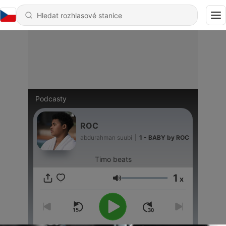
Podcasty
ROC
abdurahman suubi
|
1 - BABY by ROC
Timo beats
1
x
Hlasitost