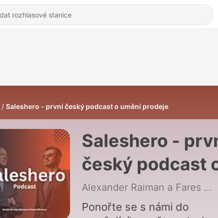
Saleshero - první český podcast o umění prodeje
Saleshero - prv
český podcast 
umění prodeje
Alexander Raiman a Fares Měchura
Ponořte se s námi do