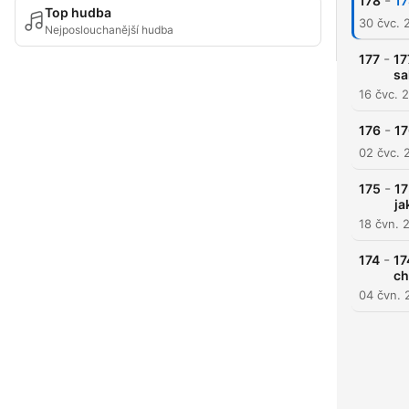
-
178
17
Top hudba
30 čvc. 
Nejposlouchanější hudba
-
177
17
sa
16 čvc. 
-
176
17
02 čvc. 
-
175
17
ja
18 čvn. 
-
174
17
ch
04 čvn. 