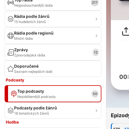
217
Nejposlouchanější rádia
Rádia podle žánrů
15 hudebních žánrů
Rádia podle regionů
Místní rádia
Zprávy
12
Zpravodajská rádia
Doporučené
Seznam nejlepších rádií
00
Podcasty
Top podcasty
50
Nejoblíbenější podcasty
Podcasty podle žánrů
18 tematických žánrů
Epizod
Hudba