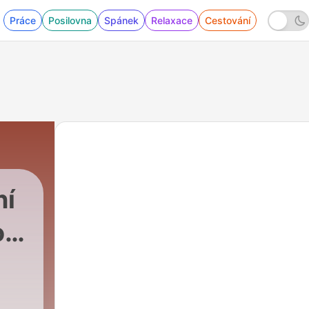
Práce
Posilovna
Spánek
Relaxace
Cestování
ní
o
|
178 - 178: 4 fáze vývoje sales – kde 