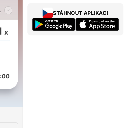
STÁHNOUT APLIKACI
1
x
o s
:00
tu
e