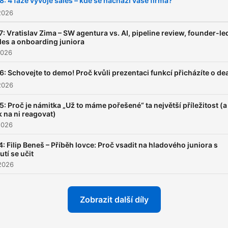
8: 4 fáze vývoje sales – kde se nachází vaše firma?
hnutí za lepší sales jedno
2026
tím, že se přihlásíte k odbě
7: Vratislav Zima – SW agentura vs. AI, pipeline review, founder-le
dáte lajk epizodám a budet
les a onboarding juniora
2026
sdílet se svou sítí. Saleshero -
Váš průvodce na cestě k
6: Schovejte to demo! Proč kvůli prezentaci funkcí přicházíte o de
mistrovství v sales
2026
5: Proč je námitka „Už to máme pořešené“ ta největší příležitost (a
k na ni reagovat)
2026
4: Filip Beneš – Příběh lovce: Proč vsadit na hladového juniora s
utí se učit
2026
Zobrazit další díly