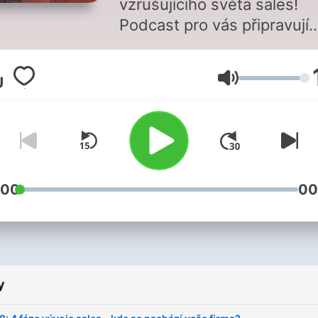
vzrušujícího světa sales!
Podcast pro vás připravují
Alexander Raiman a Fares
Měchura, koučové a sales
Hlasitost
odborníci. Věříme v sílu
znalostí a spolupráce, prot
vámi budeme sdílet své
zkušenosti a zveme si
inspirativní hosty. Naším
posláním je pozvednout
:00
00
úroveň sales a umožnit
vynikajícím produktům
dosáhnout raketového růs
prodeje. Sami to ale
y
nezvládneme, potřebujem
vaši podporu! Připojte se k