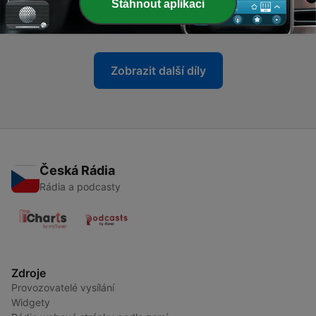
Stáhnout aplikaci
dotazy z Drogové poradny
17 bře. 2026
Zobrazit další díly
Česká Rádia
Rádia a podcasty
Zdroje
Provozovatelé vysílání
Widgety