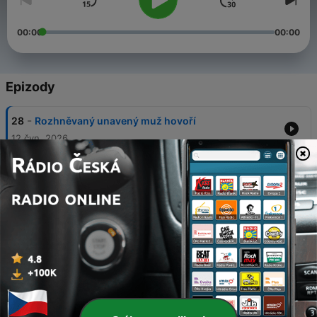
00:00
00:00
Epizody
-
28
Rozhněvaný unavený muž hovoří
12 čvn. 2026
-
27
Nad dopisy diváků – náhodný výběr
14 květen 2026
-
26
Nad dopisy diváků – léčba závislosti
23 dub. 2026
-
25
Julie: „Tramadol mi předepsala doktorka. O
závislosti nikdo nemluvil.“
31 bře. 2026
-
24
"Nad dopisy diváků - Kratom" - Pepa a Anička a