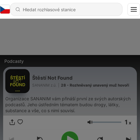
Podcasty
Štěstí Not Found
SANANIM z.ú.
|
28 - Rozhněvaný unavený muž hovoří
Organizace SANANIM vám přináší první ze svých autorských
podcastů. Jeho ústředním tématem budou drogy, látky,
substance a vše, co s nimi souvisí.
1
x
Hlasitost