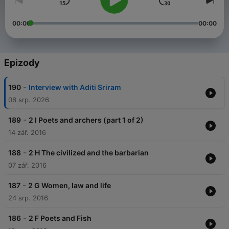
00:00
00:00
Epizody
-
190
Interview with Aditi Sriram
06 srp. 2026
-
189
2 I Poets and archers (part 1 of 2)
14 zář. 2016
-
188
2 H The civilized and the barbarian
07 zář. 2016
-
187
2 G Women, law and life
24 srp. 2016
-
186
2 F Poets and Fish