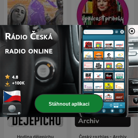
Příběh, který se opravdu
Historie Plus
stal
Stáhnout aplikaci
Hodina dějepichu
Český rozhlas - Archiv