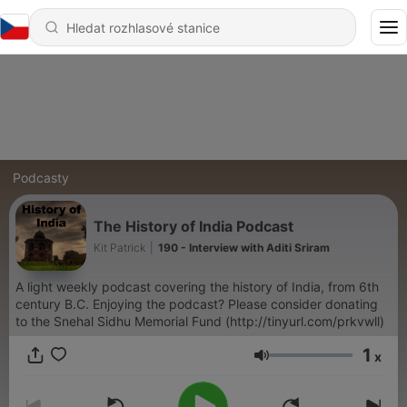
Podcasty
The History of India Podcast
Kit Patrick
|
190 - Interview with Aditi Sriram
A light weekly podcast covering the history of India, from 6th
century B.C. Enjoying the podcast? Please consider donating
to the Snehal Sidhu Memorial Fund (http://tinyurl.com/prkvwll)
1
x
Hlasitost