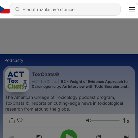
Podcasty
ToxChats©
ACT ToxChats
|
52 - Weight of Evidence Approach to
Carcinogenicity: An Interview with Todd Bourcier and
Tim McGovern
The American College of Toxicology podcast program,
ToxChats ©, reports on cutting-edge news in toxicological
research from around the globe.
1
x
Hlasitost