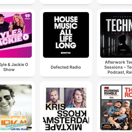
Afterwork T
yle & Jackie O
Defected Radio
Sessions – T
Show
Podcast, Ra
Hypnotic Te
Mixes