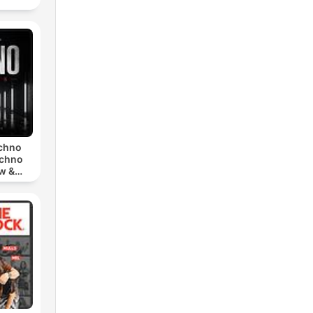
echno
echno
w &
chno