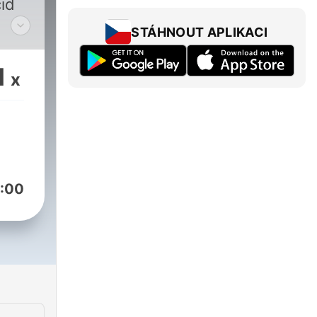
cid
STÁHNOUT APLIKACI
1
x
:00