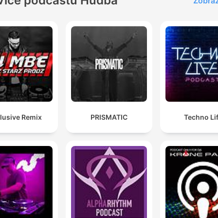
Více podcastů Hudba
Zobraz
lusive Remix
PRISMATIC
Techno Li