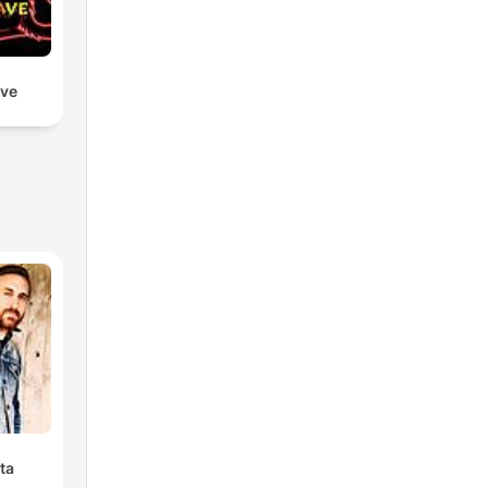
ave
ta