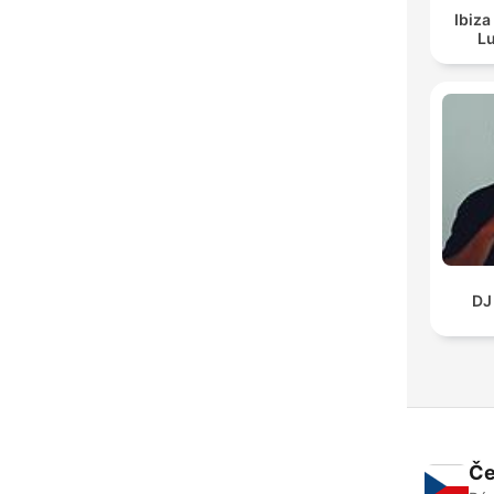
Ibiza
Lu
DJ
Če