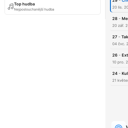
-
29
Ch
Top hudba
20 lis. 2
Nejposlouchanější hudba
-
28
Me
20 zář. 
-
27
Tak
04 čvc. 
-
26
Ex
10 pro. 
-
24
Ku
21 květe