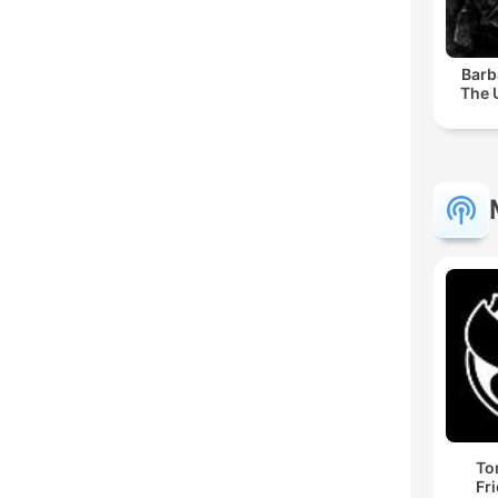
Barb
The 
To
Fr