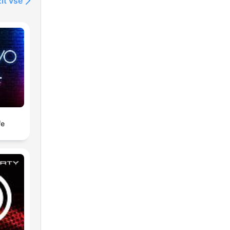
it vše
fe