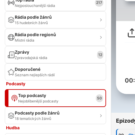
217
Nejposlouchanější rádia
Rádia podle žánrů
15 hudebních žánrů
Rádia podle regionů
Místní rádia
Zprávy
12
Zpravodajská rádia
Doporučené
Seznam nejlepších rádií
00
Podcasty
Top podcasty
50
Nejoblíbenější podcasty
Podcasty podle žánrů
18 tematických žánrů
Epizod
Hudba