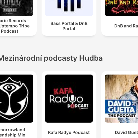
aric Records -
Bass Portal & DnB
Uptempo Tribe
DnB and R
Portal
Podcast
Mezinárodní podcasty Hudba
morrowland
Kafa Radyo Podcast
David Guet
iendship Mix