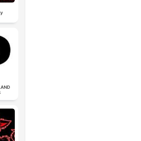
ty
LAND
S