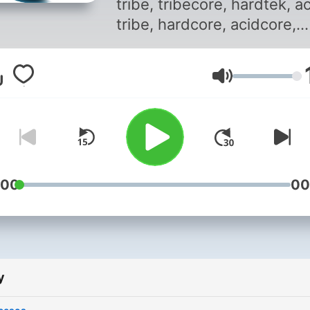
tribe, tribecore, hardtek, a
Tekno
tribe, hardcore, acidcore,
trance etc
Hlasitost
:00
00
y