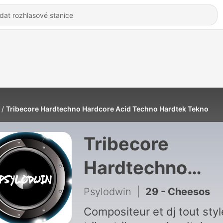
Tribecore Hardtechno Hardcore Acid Techno Hardtek Tekno
Tribecore
Hardtechno
Hardcore Acid
Psylodwin
|
29 - Cheesos
Techno Hardtek
Compositeur et dj tout styl