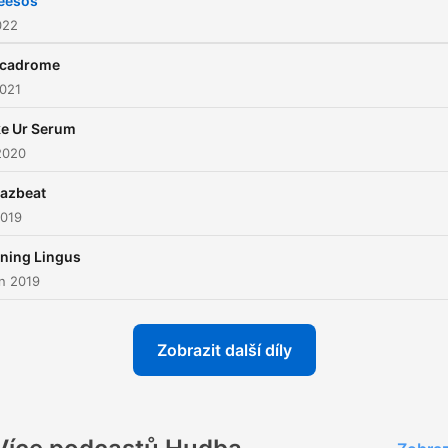
eesos
022
cadrome
2021
e Ur Serum
2020
tazbeat
2019
lning Lingus
n 2019
Zobrazit další díly