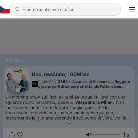
Podcasty
Uno, nessuno, 100Milan
Radio 24
|
2362 - L'appello di Alemanno a Roggero
perché parli di carcere sfruttando l'attenzione
mediatica
Un morning show sui fatti e i temi dell’attualità, letti con uno
sguardo molto personale, quello di
Alessandro Milan
. Tra i
molti avvenimenti, il conduttore sceglie quelli che lo
interessano, creando una sua personale
prima pagina
,
raccontando la giornata secondo il suo punto di vista, con le
notizie e gli avvenimenti di maggior impatto sulla nostra vita
quotidiana. Anche quest’anno Milan è accompagnato dallo
1
sguardo disincantato e ironico di
Leonardo Manera
. A dare
x
Hlasitost