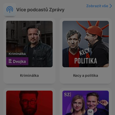
Zobrazit vše
Více podcastů Zprávy
Kriminálka
Kecy a politika