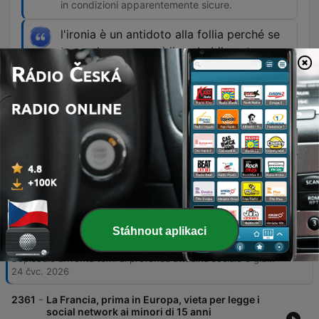
in condizioni apparentemente sicure.
l'ironia è un antidoto alla follia perché se
tu su alcune cose ridi probabilmente
disinneschi gli ordigni mentali che
abbiamo in testa
01:15:10 · L'attore Enrico Bertolino riflette
sull'importanza del riso per gestire lo stress e le
tensioni della società moderna.
Epizody
-
Stáhnout aplikaci
2362
L'appello di Alemanno a Roggero perché parli di
carcere sfruttando l'attenzione mediatica
L'episodio affronta temi di profonda attualità sociale e giustizia, partendo dall'analisi del caso Ilaria Salis e della crisi del sistema carcerario italiano. Attraverso l'intervista a Gianni Alemanno, si discute la necessità di una riforma che favorisca la riabilitazione attraverso il lavoro e la disciplina, toccando anche temi come la responsabilità penale dei minorenni e la gestione della salute mentale. La puntata prosegue con riflessioni sulla sicurezza nelle strutture pubbliche, ispirate dalla tragedia del piccolo Gabriele, e si conclude con un momento di convivialità tra i conduttori. L'ascolto si chiude con una panoramica sulle nuove produzioni podcast del gruppo 24 Ore, offrendo consigli d'ascolto che spaziano dal true crime alla psicologia.
24 čvc. 2026
-
2361
La Francia, prima in Europa, vieta per legge i
social network ai minori di 15 anni