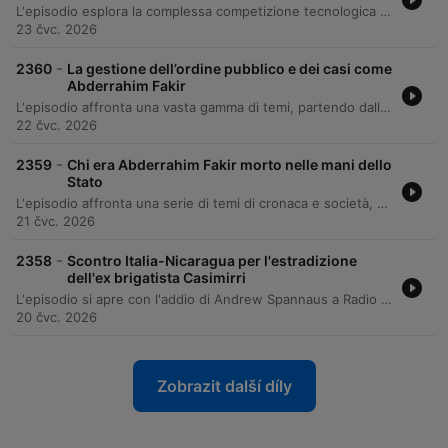
L'episodio esplora la complessa competizione tecnologica globale tra Cina e Stati Uniti, con un focus particolare sulle strategie dell'intelligenza artificiale e le nuove regolamentazioni per la protezione dei minori sui social media. Vengono analizzati anche i modelli di controllo adottati in Francia, Australia e Cina. Il dibattito si estende alla cronaca internazionale e nazionale, toccando il reportage dalla guerra in Ucraina, le dinamiche del traffico di droga gestito dalla 'ndrangheta e le critiche al clima politico italiano. L'episodio si conclude con riflessioni sociali sul doppio standard di genere e aggiornamenti sugli impegni personali dei conduttori.
23 čvc. 2026
-
2360
La gestione dell’ordine pubblico e dei casi come
Abderrahim Fakir
L'episodio affronta una vasta gamma di temi, partendo dall'analisi della democrazia e del dibattito politico, fino all'impatto dell'intelligenza artificiale e della manipolazione digitale sull'opinione pubblica. La discussione tocca anche la gestione psicologica delle forze dell'ordine durante interventi critici e le dinamiche di sovranità popolare. La trasmissione si conclude con approfondimenti su temi di attualità, una guida al mondo del caffè con l'esperto Francesco Sanapo e la presentazione dei nuovi progetti estivi, tra cui il film thriller 'Lama Affilata' del regista Elenio Mariotti.
22 čvc. 2026
-
2359
Chi era Abderrahim Fakir morto nelle mani dello
Stato
L'episodio affronta una serie di temi di cronaca e società, partendo da notizie sulla chiusura di un allevamento vicino a un borgo di lusso e dal caso della morte di Abderrahim Fakir a Bologna, con il contributo dell'avvocata Barbara Spinelli sui diritti umani e la responsabilità dello Stato. Il dibattito prosegue analizzando la gestione delle spiagge libere in Italia e la problematica dei rifiuti urbani, con interventi di Danilo Ruggero e riflessioni sulla civiltà ambientale. La discussione si sposta poi su temi più personali e filosofici attraverso l'intervista a Mauro Corona, che condivide lezioni di vita tratte dall'alpinismo e riflessioni sulla rabbia sociale. L'episodio si conclude con una nota surreale tra monologhi sulle invenzioni e parodie comiche.
21 čvc. 2026
-
2358
Scontro Italia-Nicaragua per l'estradizione
dell'ex brigatista Casimirri
L'episodio si apre con l'addio di Andrew Spannaus a Radio 24 e un approfondimento sul caso Mario Roggero attraverso l'intervista all'avvocato Marcolini, analizzando le prospettive legali e il peso della gestione mediatica. La discussione si sposta poi su temi internazionali, tra cui le tensioni in Medio Oriente, le strategie elettorali di Donald Trump e la vicenda diplomatica riguardante Alessio Casimirri. Nella parte finale, il podcast esplora riflessioni etiche sulla responsabilità individuale, l'analisi culturale del film 'L'Odissea' di Christopher Nolan con il professor Nicola Gardini e curiosità linguistiche sull'evoluzione della lingua italiana. L'appuntamento si conclude con i saluti stagionali e un breve excursus sulle radici storiche dei termini linguistici.
20 čvc. 2026
Zobrazit další díly