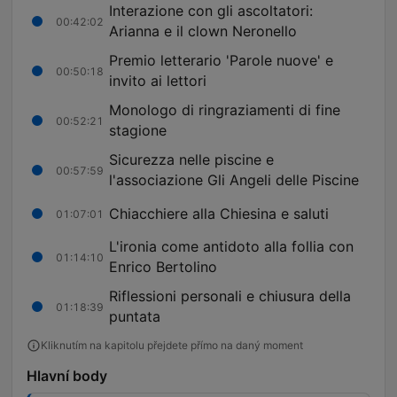
Interazione con gli ascoltatori:
00:42:02
Arianna e il clown Neronello
Premio letterario 'Parole nuove' e
00:50:18
invito ai lettori
Monologo di ringraziamenti di fine
00:52:21
stagione
Sicurezza nelle piscine e
00:57:59
l'associazione Gli Angeli delle Piscine
Chiacchiere alla Chiesina e saluti
01:07:01
L'ironia come antidoto alla follia con
01:14:10
Enrico Bertolino
Riflessioni personali e chiusura della
01:18:39
puntata
Kliknutím na kapitolu přejdete přímo na daný moment
Hlavní body