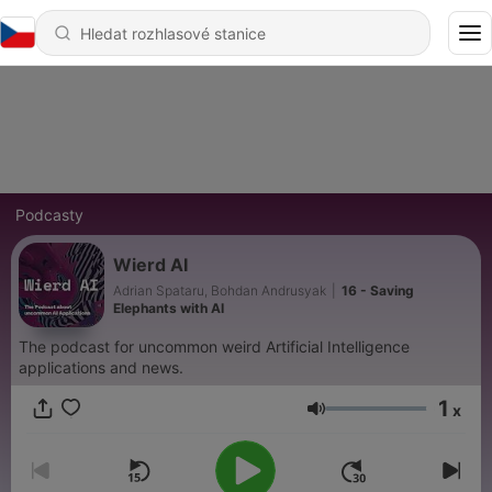
Podcasty
Wierd AI
Adrian Spataru, Bohdan Andrusyak
|
16 - Saving
Elephants with AI
The podcast for uncommon weird Artificial Intelligence
applications and news.
1
x
Hlasitost