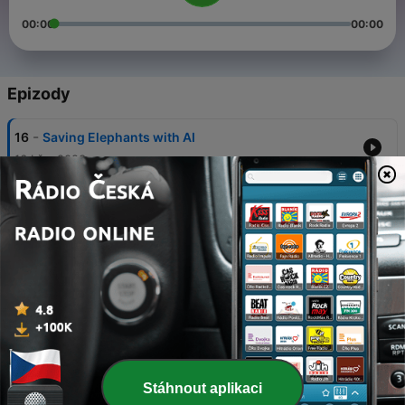
00:00
00:00
Epizody
-
16
Saving Elephants with AI
16 bře. 2023
-
15
AI - Friend & Companion
24 pro. 2021
-
14
AI & Modern Warfare
22 lis. 2021
-
13
AI & Agriculture
19 čvn. 2021
-
12
AI - Psychology & Mental Health
Stáhnout aplikaci
05 čvn. 2021