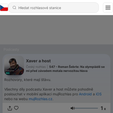
Podcasty
Xaver a host
Český rozhlas
|
547 - Roman Šebrle: Na olympiádě se
mi před závodem motala nervozitou hlava
Rozhovory, které mají šťávu.
Všechny díly podcastu Xaver a host můžete pohodlně
poslouchat v mobilní aplikaci mujRozhlas pro
Android
a
iOS
nebo na webu
mujRozhlas.cz
.
1
x
Hlasitost