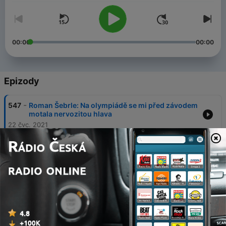
00:00
00:00
Epizody
-
547
Roman Šebrle: Na olympiádě se mi před závodem
motala nervozitou hlava
22 čvc. 2021
-
546
Předseda Českého olympijského výboru:
Důležitým členem naší výpravy do Tokia je
poprvé také právník
20 čvc. 2021
-
545
Legendární diskař Imrich Bugár: Když mě oslovili
do StarDance, myslel jsem, že si dělají srandu
19 čvc. 2021