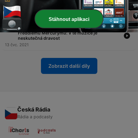
-
544
Herec Martin Zounar o vaření: Nechal bych to
frajerům, kteří to doopravdy umí
15 čvc. 2021
Stáhnout aplikaci
-
543
Michael Kluch vyprodal O2 arenu díky
Freddiemu Mercurymu: V té muzice je
neskutečná dravost
13 čvc. 2021
Zobrazit další díly
Česká Rádia
Rádia a podcasty