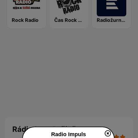
Rock Radio
Čas Rock Radio
Radiožurnál Sport
Rádio Impuls živě
Radio Impuls