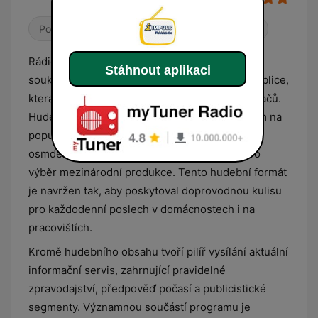
Pop / Top 40
Současná hudba pro dospělé
Rádio Impuls je jednou z nejposlouchanějších
Stáhnout aplikaci
soukromých rozhlasových stanic v České republice,
která se zaměřuje na široké spektrum posluchačů.
Hudební skladba stanice je založena především na
populární české a slovenské hudbě od
osmdesátých let po současné hity, doplněné o
výběr mezinárodní produkce. Tento hudební formát
je navržen tak, aby poskytoval doprovodnou kulisu
pro každodenní poslech v domácnostech i na
pracovištích.
Kromě hudebního obsahu tvoří pilíř vysílání aktuální
informační servis, zahrnující pravidelné
zpravodajství, předpověď počasí a publicistické
segmenty. Významnou součástí programu je