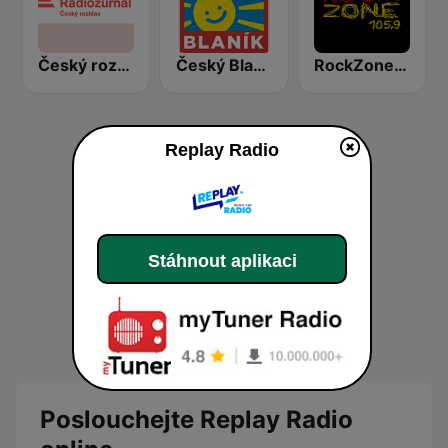
Český rozhlas Radiožurnál
Český Blaník
RockZone 105.9 FM
Replay Radio
Stáhnout aplikaci
Poslouchejte Replay Radio