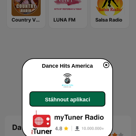
Country Vibes
LUNA FM
Salsa Radio
Dance Hits America
Stáhnout aplikaci
Dance Hits America