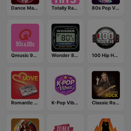
Dance Machine
Totally Radio Hits
80s Pop Vibes
Qmusic 90's & 00's
Wonder 80's
100 Hip Hop and RNB FM
Romantic Vibes
K-Pop Vibes
Classic Rock Station