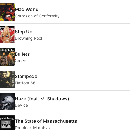
Mad World
Corrosion of Conformity
Step Up
Drowning Pool
Bullets
Creed
Stampede
Flatfoot 56
Haze (feat. M. Shadows)
Device
The State of Massachusetts
Dropkick Murphys