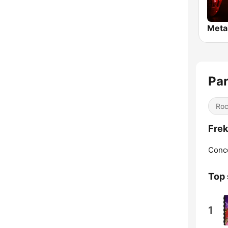
Meta
Par
Ro
Frek
Conc
Top 
1