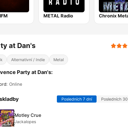
lFM
METAL Radio
Chronix Meta
ty at Dan's
ck
Alternativní / Indie
Metal
vence Party at Dan's:
ord:
Online
skladby
Posledních 7 dní
Posledních 30
Motley Crue
Jackalopes