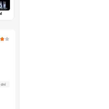
l
 dní