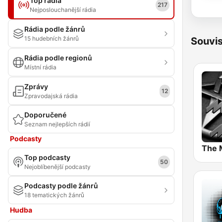
Top rádia
217
Nejposlouchanější rádia
Rádia podle žánrů
15 hudebních žánrů
Souvis
Rádia podle regionů
Místní rádia
Zprávy
12
Zpravodajská rádia
Doporučené
Seznam nejlepších rádií
Podcasty
The 
Top podcasty
50
Nejoblíbenější podcasty
Podcasty podle žánrů
18 tematických žánrů
Hudba