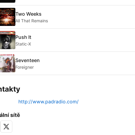
Two Weeks
All That Remains
Push It
Static-X
Seventeen
Foreigner
ntakty
http://www.padradio.com/
ální sítě