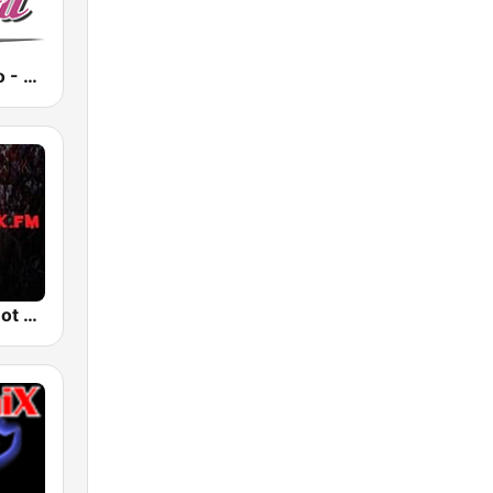
BeGoodRadio - 80s Metal
Metal Rock Dot FM