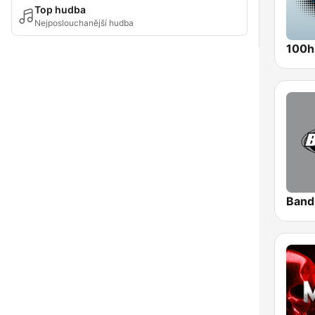
Top hudba
Nejposlouchanější hudba
100hi
Bandi