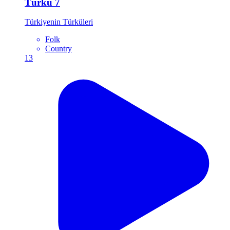
Türkü 7
Türkiyenin Türküleri
Folk
Country
13