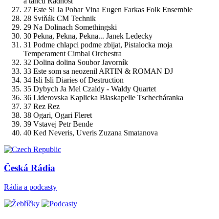
a tanců Radhošť
27
Este Si Ja Pohar Vina
Eugen Farkas Folk Ensemble
28
Sviňák
CM Technik
29
Na Dolinach
Somethingski
30
Pekna, Pekna, Pekna...
Janek Ledecky
31
Podme chlapci podme zbijat, Pistalocka moja
Temperament Cimbal Orchestra
32
Dolina dolina
Soubor Javorník
33
Este som sa neozenil
ARTIN & ROMAN DJ
34
Isli Isli
Diaries of Destruction
35
Dybych Ja Mel
Czaldy - Waldy Quartet
36
Liderovska Kaplicka
Blaskapelle Tschecháranka
37
Rez
Rez
38
Ogari, Ogari
Fleret
39
Vstavej
Petr Bende
40
Ked Neveris, Uveris
Zuzana Smatanova
Česká Rádia
Rádia a podcasty