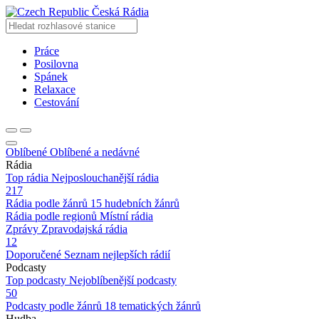
Česká Rádia
Práce
Posilovna
Spánek
Relaxace
Cestování
Oblíbené
Oblíbené a nedávné
Rádia
Top rádia
Nejposlouchanější rádia
217
Rádia podle žánrů
15 hudebních žánrů
Rádia podle regionů
Místní rádia
Zprávy
Zpravodajská rádia
12
Doporučené
Seznam nejlepších rádií
Podcasty
Top podcasty
Nejoblíbenější podcasty
50
Podcasty podle žánrů
18 tematických žánrů
Hudba