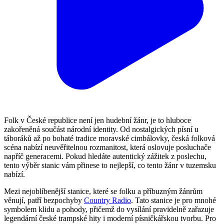
Folk v České republice není jen hudební žánr, je to hluboce
zakořeněná součást národní identity. Od nostalgických písní u
táboráků až po bohaté tradice moravské cimbálovky, česká folková
scéna nabízí neuvěřitelnou rozmanitost, která oslovuje posluchače
napříč generacemi. Pokud hledáte autentický zážitek z poslechu,
tento výběr stanic vám přinese to nejlepší, co tento žánr v tuzemsku
nabízí.
Mezi nejoblíbenější stanice, které se folku a příbuzným žánrům
věnují, patří bezpochyby
Country Radio
. Tato stanice je pro mnohé
symbolem klidu a pohody, přičemž do vysílání pravidelně zařazuje
legendární české trampské hity i moderní písničkářskou tvorbu. Pro