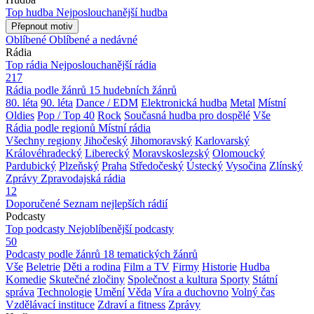
Top hudba
Nejposlouchanější hudba
Přepnout motiv
Oblíbené
Oblíbené a nedávné
Rádia
Top rádia
Nejposlouchanější rádia
217
Rádia podle žánrů
15 hudebních žánrů
80. léta
90. léta
Dance / EDM
Elektronická hudba
Metal
Místní
Oldies
Pop / Top 40
Rock
Současná hudba pro dospělé
Vše
Rádia podle regionů
Místní rádia
Všechny regiony
Jihočeský
Jihomoravský
Karlovarský
Královéhradecký
Liberecký
Moravskoslezský
Olomoucký
Pardubický
Plzeňský
Praha
Středočeský
Ústecký
Vysočina
Zlínský
Zprávy
Zpravodajská rádia
12
Doporučené
Seznam nejlepších rádií
Podcasty
Top podcasty
Nejoblíbenější podcasty
50
Podcasty podle žánrů
18 tematických žánrů
Vše
Beletrie
Děti a rodina
Film a TV
Firmy
Historie
Hudba
Komedie
Skutečné zločiny
Společnost a kultura
Sporty
Státní
správa
Technologie
Umění
Věda
Víra a duchovno
Volný čas
Vzdělávací instituce
Zdraví a fitness
Zprávy