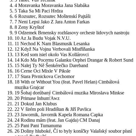
4
Moravanka
Moravanka Jana Slabáka
5
Taka Sa Mi Paci
Hrdza
6
Rozsutec, Rozsutec
Moštenskí Pajtáši
7
Neni Lepsi Jako Z Jara
Anton Farkas
8
Zeny
Kryštof
9
Odzemek
Brnensky rozhlasovy orchestr lidovych nastroju
10
Az Ja Budu Vojak
N.V.U.
11
Nechod K Nam
Blasmusik Lesanka
12
Když Na Vojnu Verbovali
Mistříňanka
13
Ked som isiel okolo Vas
Kollárovci
14
Kdo Ma Pocernu Galanku
Orphei Drangar & Robert Sund
15
Nalej Ty Ně Šenkérečko
Dareband
16
Cerne Oci
Mixle V Piksle
17
Stara Pivnickova
Cechomor
18
With or Without You (feat. Pavel Helan)
Cimbálová
muzika Grajcar
19
Šohaj dorúbaný
Cimbálová muzika Miroslava Minkse
20
Primase
Inhum'Awz
21
Dokud
Jan Klubus
22
V širém poli
Hradištan & Jiří Pavlica
23
Jawornik, Javornik
Kapela Romana Capka
24
Rodinu mám (feat. Jan Gajda)
CM Danaj
25
Pani Pani
Tumanuma
26
Doliny hluboké, Čí to byly koníčky
Valašský soubor písní