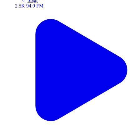
Šlágr
2.5K
94.9 FM