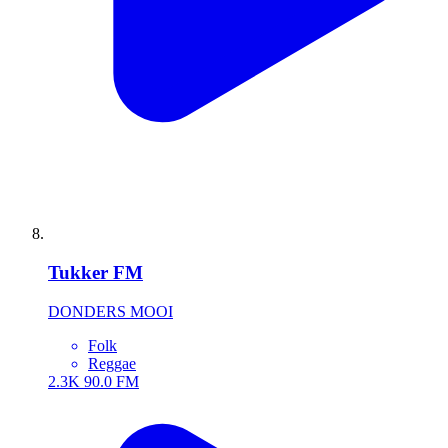
Tukker FM
DONDERS MOOI
Folk
Reggae
2.3K
90.0 FM