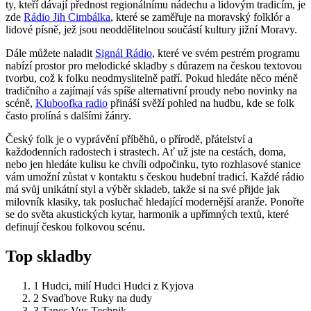
ty, kteří dávají přednost regionálnímu nádechu a lidovým tradicím, je
zde
Rádio Jih Cimbálka
, které se zaměřuje na moravský folklór a
lidové písně, jež jsou neoddělitelnou součástí kultury jižní Moravy.
Dále můžete naladit
Signál Rádio
, které ve svém pestrém programu
nabízí prostor pro melodické skladby s důrazem na českou textovou
tvorbu, což k folku neodmyslitelně patří. Pokud hledáte něco méně
tradičního a zajímají vás spíše alternativní proudy nebo novinky na
scéně,
Kluboofka radio
přináší svěží pohled na hudbu, kde se folk
často prolíná s dalšími žánry.
Český folk je o vyprávění příběhů, o přírodě, přátelství a
každodenních radostech i strastech. Ať už jste na cestách, doma,
nebo jen hledáte kulisu ke chvíli odpočinku, tyto rozhlasové stanice
vám umožní zůstat v kontaktu s českou hudební tradicí. Každé rádio
má svůj unikátní styl a výběr skladeb, takže si na své přijde jak
milovník klasiky, tak posluchač hledající modernější aranže. Ponořte
se do světa akustických kytar, harmonik a upřímných textů, které
definují českou folkovou scénu.
Top skladby
1
Hudci, milí Hudci
Hudci z Kyjova
2
Svaďbove
Ruky na dudy
3
Tanec
Vus Technik