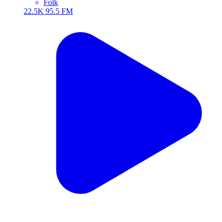
Folk
22.5K
95.5 FM