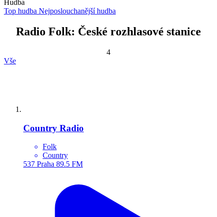
Hudba
Top hudba
Nejposlouchanější hudba
Radio Folk: České rozhlasové stanice
4
Vše
Country Radio
Folk
Country
537
Praha
89.5 FM