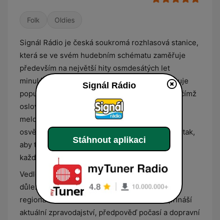
Folk
Oldies
Signál Rádio je česká soukromá rozhlasová stanice,
která se ve svém hudebním schématu zaměřuje
především na největší hity osmdesátých let
minulého století. Programová skladba kombinuje
Signál Rádio
populární skladby domácí i světové produkce, čímž
oslovuje zejména posluchače, kteří vyhledávají
melodickou hudbu s nádechem nostalgie a
osvědčené klasiky. Hudební proud je sestaven tak,
Stáhnout aplikaci
aby tvořil příjemný a energický doprovod pro
každodenní poslech v práci i v soukromí.
Vedle hudebního obsahu stanice plní také roli
důležitého informačního zdroje s výrazným
regionálním akcentem. Vysílání pravidelně přináší
aktuální zpravodajství, předpověď počasí a dopravní