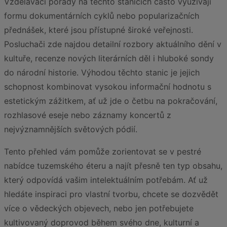
Vzdělávací pořady na těchto stanicích často využívají
formu dokumentárních cyklů nebo popularizačních
přednášek, které jsou přístupné široké veřejnosti.
Posluchači zde najdou detailní rozbory aktuálního dění v
kultuře, recenze nových literárních děl i hluboké sondy
do národní historie. Výhodou těchto stanic je jejich
schopnost kombinovat vysokou informační hodnotu s
estetickým zážitkem, ať už jde o četbu na pokračování,
rozhlasové eseje nebo záznamy koncertů z
nejvýznamnějších světových pódií.
Tento přehled vám pomůže zorientovat se v pestré
nabídce tuzemského éteru a najít přesně ten typ obsahu,
který odpovídá vašim intelektuálním potřebám. Ať už
hledáte inspiraci pro vlastní tvorbu, chcete se dozvědět
více o vědeckých objevech, nebo jen potřebujete
kultivovaný doprovod během svého dne, kulturní a