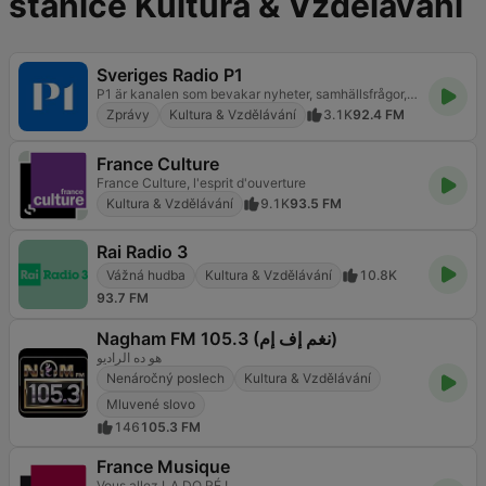
stanice Kultura & Vzdělávání
Sveriges Radio P1
P1 är kanalen som bevakar nyheter, samhällsfrågor, kultur, vetenskap och livsstil. Lyssna direkt och fördjupa dig.
Zprávy
Kultura & Vzdělávání
3.1K
92.4 FM
France Culture
France Culture, l'esprit d'ouverture
Kultura & Vzdělávání
9.1K
93.5 FM
Rai Radio 3
Vážná hudba
Kultura & Vzdělávání
10.8K
93.7 FM
Nagham FM 105.3 (نغم إف إم)
هو ده الراديو
Nenáročný poslech
Kultura & Vzdělávání
Mluvené slovo
146
105.3 FM
France Musique
Vous allez LA DO RÉ !