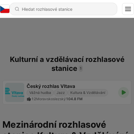
Kulturní a vzdělávací rozhlasové
stanice
1
Český rozhlas Vltava
Vážná hudba
Jazz
Kultura & Vzdělávání
12
Moravskoslezský
104.8 FM
Mezinárodní rozhlasové