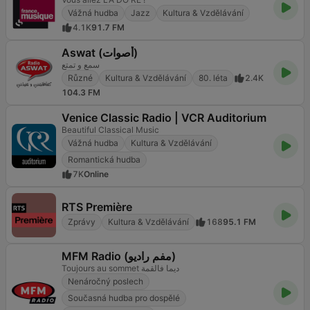
Vážná hudba
Jazz
Kultura & Vzdělávání
4.1K
91.7 FM
Aswat (أصوات)
سمع و تمتع
Různé
Kultura & Vzdělávání
80. léta
2.4K
104.3 FM
Venice Classic Radio | VCR Auditorium
Beautiful Classical Music
Vážná hudba
Kultura & Vzdělávání
Romantická hudba
7K
Online
RTS Première
Zprávy
Kultura & Vzdělávání
168
95.1 FM
MFM Radio (مفم راديو)
Toujours au sommet ديما فالقمة
Nenáročný poslech
Současná hudba pro dospělé