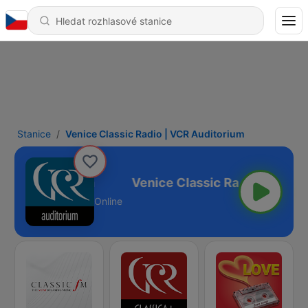
Stanice
Venice Classic Radio | VCR Auditorium
 VCR Auditorium
Online