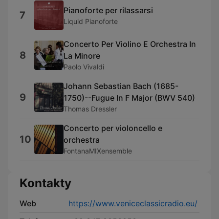
Pianoforte per rilassarsi
7
Liquid Pianoforte
Concerto Per Violino E Orchestra In
8
La Minore
Paolo Vivaldi
Johann Sebastian Bach (1685-
9
1750)--Fugue In F Major (BWV 540)
Thomas Dressler
Concerto per violoncello e
10
orchestra
FontanaMIXensemble
Kontakty
Web
https://www.veniceclassicradio.eu/