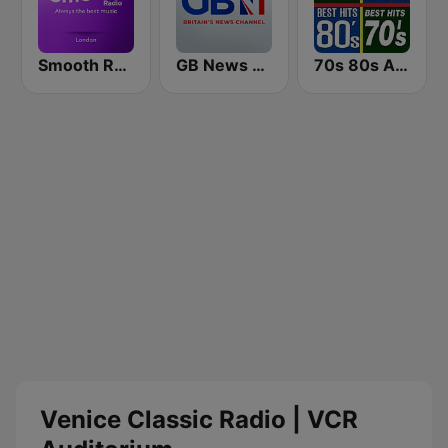
Smooth Radio London
GB News Radio
70s 80s All Time Greatest
Venice Classic Radio | VCR