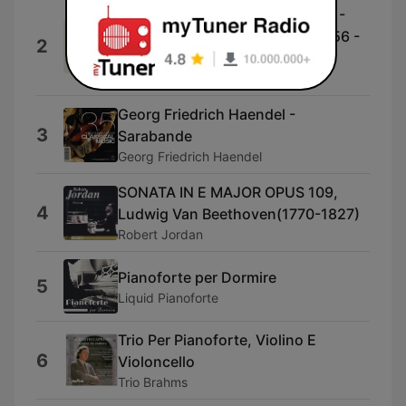
Kyrie [Piccolomini Mass, K. 258 -
Wolfgang Amadeus Mozart (1756 -
2
1791)
Carolina Catholic Chorale
Georg Friedrich Haendel -
3
Sarabande
Georg Friedrich Haendel
SONATA IN E MAJOR OPUS 109,
4
Ludwig Van Beethoven(1770-1827)
Robert Jordan
Pianoforte per Dormire
5
Liquid Pianoforte
Trio Per Pianoforte, Violino E
6
Violoncello
Trio Brahms