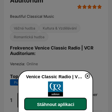
Auditorium
Beautiful Classical Music
Vážná hudba
Kultura & Vzdělávání
Romantická hudba
Frekvence Venice Classic Radio | VCR
Auditorium:
Venezia:
Online
Top skladby
Venice Classic Radio | VCR Auditorium
Posledních 7 dní
Posledních 30 dní
Sonata per Pianoforte: Sonata per
1
Pianoforte: I. Preludio
Stáhnout aplikaci
Joseph Bloch