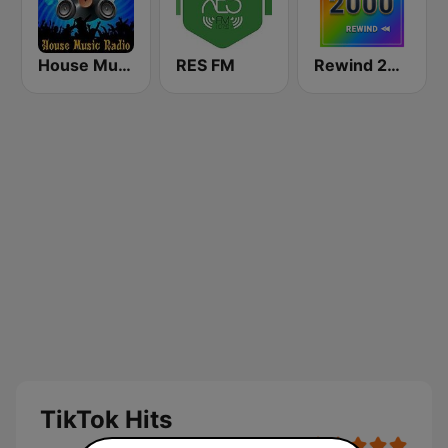
House Music Radio
RES FM
Rewind 2000's
TikTok Hits