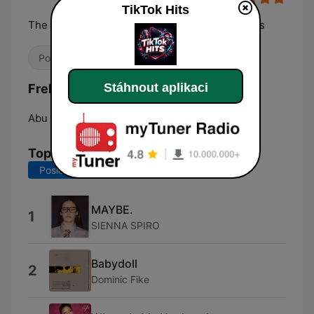
TikTok Hits
The most played, replayed and TikTok-born hits
Pop / Top 40
Hip-hop
K-pop
Stáhnout aplikaci
Frekvence TikTok Hits:
Abu Dhabi:
Online
Top skladby
Posledních 7 dní
Posledních 30 dní
MAYBE.
1
SIENNA SPIRO
Babydoll
2
Dominic Fike