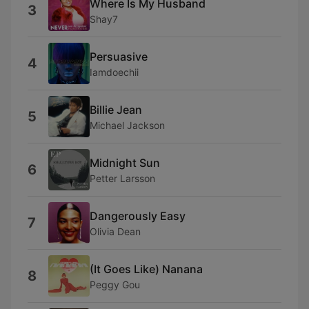
Where Is My Husband
3
Shay7
Persuasive
4
Iamdoechii
Billie Jean
5
Michael Jackson
Midnight Sun
6
Petter Larsson
Dangerously Easy
7
Olivia Dean
(It Goes Like) Nanana
8
Peggy Gou