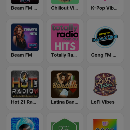
Beam FM - Adult Hits
Chillout Vibes
K-Pop Vibes
Beam FM
Totally Radio Hits
Gong FM Best of 2000
Hot 21 Radio
Latina Bandida!
LoFi Vibes