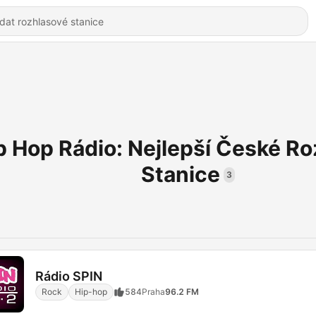
p Hop Rádio: Nejlepší České R
Stanice
3
Rádio SPIN
Rock
Hip-hop
584
Praha
96.2 FM