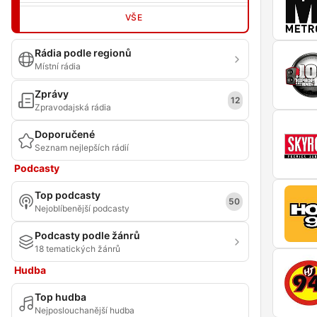
VŠE
Rádia podle regionů
Místní rádia
Zprávy
12
Zpravodajská rádia
Doporučené
Seznam nejlepších rádií
Podcasty
Top podcasty
50
Nejoblíbenější podcasty
Podcasty podle žánrů
18 tematických žánrů
Hudba
Top hudba
Nejposlouchanější hudba