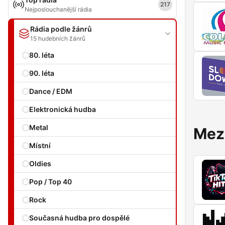
217
Nejposlouchanější rádia
Rádia podle žánrů
15 hudebních žánrů
80. léta
90. léta
Dance / EDM
Elektronická hudba
Metal
Mezi
Místní
Oldies
Pop / Top 40
Rock
Současná hudba pro dospělé