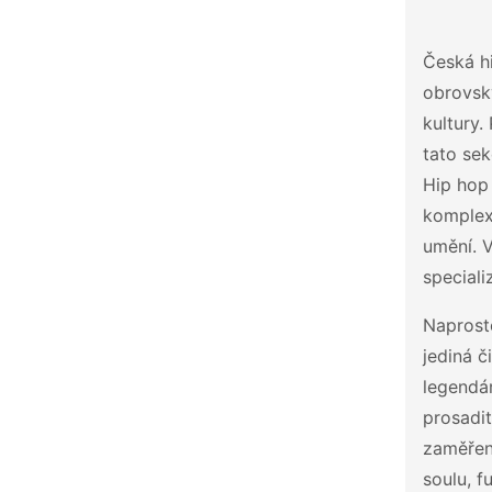
Česká h
obrovský
kultury.
tato sek
Hip hop 
komplexn
umění. V
speciali
Naprosto
jediná č
legendár
prosadi
zaměřené
soulu, f