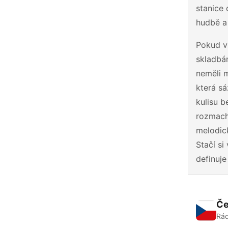
stanice 
hudbě a 
Pokud vš
skladbám
neměli 
která sá
kulisu b
rozmach
melodic
Stačí si
definuje
Če
Rád