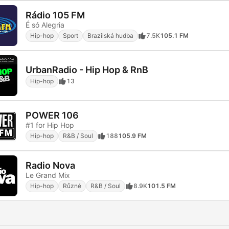
Rádio 105 FM
É só Alegria
Hip-hop
Sport
Brazilská hudba
7.5K
105.1 FM
UrbanRadio - Hip Hop & RnB
Hip-hop
13
POWER 106
#1 for Hip Hop
Hip-hop
R&B / Soul
188
105.9 FM
Radio Nova
Le Grand Mix
Hip-hop
Různé
R&B / Soul
8.9K
101.5 FM