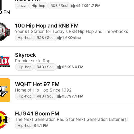
Jazz
Hip-hop
R&B / Soul
44.7K
91.7 FM
100 Hip Hop and RNB FM
Your #1 Station for Today's R&B Hip Hop and Throwbacks
Hip-hop
R&B / Soul
1.6K
Online
Skyrock
Premier sur le Rap
Hip-hop
R&B / Soul
65K
96.0 FM
WQHT Hot 97 FM
Home of Hip Hop Since 1992
Hip-hop
R&B / Soul
987
97.1 FM
HJ 94.1 Boom FM
The Next Generation Radio for Next Generation Listeners!
Hip-hop
94.1 FM