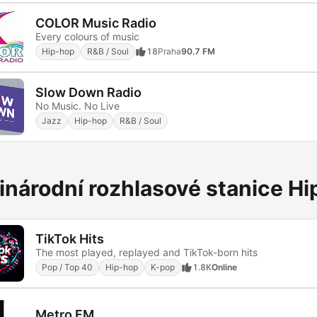
COLOR Music Radio
Every colours of music
Hip-hop
R&B / Soul
18
Praha
90.7 FM
Slow Down Radio
No Music. No Live
Jazz
Hip-hop
R&B / Soul
národní rozhlasové stanice H
TikTok Hits
The most played, replayed and TikTok-born hits
Pop / Top 40
Hip-hop
K-pop
1.8K
Online
Metro FM