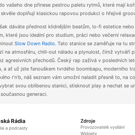
do vašeho dne přinese pestrou paletu rytmů, které mají ko
skvěle doplňují klasickou rapovou produkci o hřejivé groo
ak dáváte přednost klidnějším beatům, lo-fi estetice nebo
, které jsou ideální pro studium, práci nebo večerní relax
minout
Slow Down Radio
. Tato stanice se zaměřuje na tu st
zí na atmosféru, chill-out náladu a plynulost, čímž vytváří
ez agresivních přechodů. Český rap zažívá v posledních le
, a ať už jste fanouškem tvrdého boombapu, moderního tr
kého r’n’b, náš seznam vám umožní naladit přesně to, na c
 vybrat svou oblíbenou stanici, stisknout play a nechat se 
 současnou generaci.
ská Rádia
Zdroje
Provozovatelé vysílání
ia a podcasty
Widgety