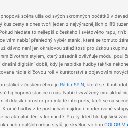
iphopová scéna ušla od svých skromných počátků v devad
 kus cesty a dnes tvoří jeden z nejvýraznějších pilířů tuz
 Pokud hledáte to nejlepší z českého i světového rapu, r’n’
ce vám nabízí přehledný výběr stanic, které se tomuto žánr
už dávno není jen okrajovou záležitostí pro úzkou skupinu 
ím životním stylem, který zásadně ovlivňuje módu, pouliční
 dnešní digitální době, kdy je nabídka hudby takřka nekone
zovaná rádia klíčovou roli v kurátorství a objevování nových
u stálicí v českém éteru je
Rádio SPIN
, které se dlouhodob
istě hiphopová stanice u nás. Nabízí vyvážený mix aktuálníc
ních klasik i prostor pro mladé interprety, kteří se na scén
t. Kromě hudby zde posluchači najdou i moderované vstup
 na aktuální dění v komunitě. Pro ty, kteří hledají širší žá
unku nebo dalších urban stylů, je skvělou volbou
COLOR Mus