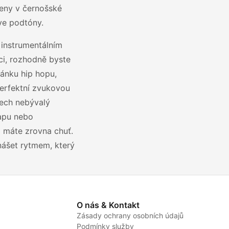
řeny v černošské
ve podtóny.
 instrumentálním
aci, rozhodně byste
ránku hip hopu,
 perfektní zvukovou
tech nebývalý
apu nebo
o máte zrovna chuť.
unášet rytmem, který
O nás & Kontakt
Zásady ochrany osobních údajů
Podmínky služby