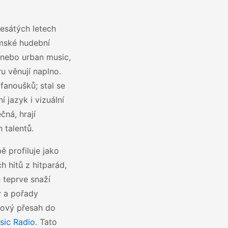
esátých letech
emské hudební
b nebo urban music,
u věnují naplno.
fanoušků; stal se
 jazyk i vizuální
čná, hrají
 talentů.
ě profiluje jako
h hitů z hitparád,
ě teprve snaží
y a pořady
nrový přesah do
ic Radio
. Tato