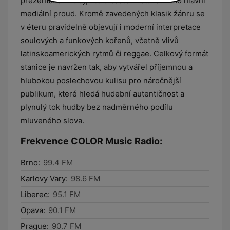
prezentace hudby, která často zůstává mimo hlavní
mediální proud. Kromě zavedených klasik žánru se
v éteru pravidelně objevují i moderní interpretace
soulových a funkových kořenů, včetně vlivů
latinskoamerických rytmů či reggae. Celkový formát
stanice je navržen tak, aby vytvářel příjemnou a
hlubokou poslechovou kulisu pro náročnější
publikum, které hledá hudební autentičnost a
plynulý tok hudby bez nadměrného podílu
mluveného slova.
Frekvence COLOR Music Radio:
Brno:
99.4 FM
Karlovy Vary:
98.6 FM
Liberec:
95.1 FM
Opava:
90.1 FM
Prague:
90.7 FM